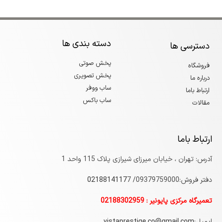
دسته بندی ها
دسترسی ها
پخش صوتی
فروشگاه
پخش تصویری
درباره ما
ساب ووفر
ارتباط باما
ساب باکس
مقالات
ارتباط باما
آدرس: تهران ، خیابان میرزای شیرازی پلاک 115 واحد 1
دفتر فروش:09379759000/
7
0218814117
تعمیرگاه مرکزی پایونیر : 02188302959
ایمیل:
vistaprestige.co@gmail.com