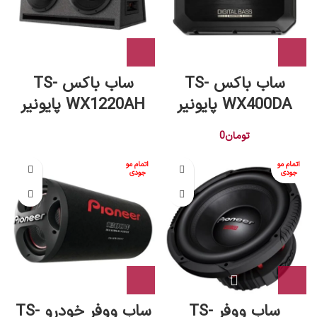
ساب باکس TS-
ساب باکس TS-
WX400DA پایونیر
WX1220AH پایونیر
تومان
0
اتمام مو
اتمام مو
جودی
جودی
ساب ووفر TS-
ساب ووفر خودرو TS-