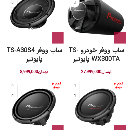
ساب ووفر خودرو TS-
ساب ووفر TS-A30S4
WX300TA پایونیر
پایونیر
تومان
27,999,000
تومان
8,999,000
اتمام مو
اتمام مو
جودی
جودی