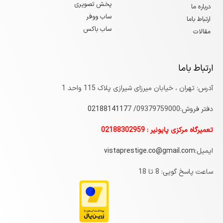
پخش تصویری
درباره ما
ساب ووفر
ارتباط باما
ساب باکس
مقالات
ارتباط باما
آدرس: تهران ، خیابان میرزای شیرازی پلاک 115 واحد 1
دفتر فروش:09379759000/
7
0218814117
تعمیرگاه مرکزی پایونیر : 02188302959
ایمیل:
vistaprestige.co@gmail.com
ساعت پاسخ گویی: 8 تا 18