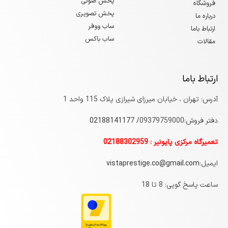
پخش صوتی
فروشگاه
پخش تصویری
درباره ما
ساب ووفر
ارتباط باما
ساب باکس
مقالات
ارتباط باما
آدرس: تهران ، خیابان میرزای شیرازی پلاک 115 واحد 1
دفتر فروش:09379759000/
7
0218814117
تعمیرگاه مرکزی پایونیر : 02188302959
ایمیل:
vistaprestige.co@gmail.com
ساعت پاسخ گویی: 8 تا 18