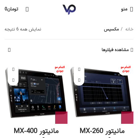
منو
تومان
0
خانه
مکسیس
نمایش همه 6 نتیجه
مشاهده فیلترها
اتمام مو
اتمام مو
جودی
جودی
مانیتور MX‑260
مانیتور MX‑400