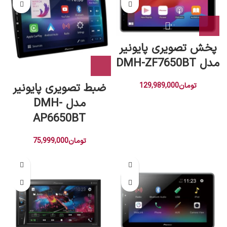
پخش تصویری پایونیر
مدل DMH-ZF7650BT
ضبط تصویری پایونیر
تومان
129,989,000
مدل DMH-
AP6650BT
تومان
75,999,000