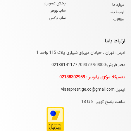
پخش تصویری
درباره ما
ساب ووفر
ارتباط باما
ساب باکس
مقالات
ارتباط باما
آدرس: تهران ، خیابان میرزای شیرازی پلاک 115 واحد 1
دفتر فروش:09379759000/
7
0218814117
تعمیرگاه مرکزی پایونیر : 02188302959
ایمیل:
vistaprestige.co@gmail.com
ساعت پاسخ گویی: 8 تا 18