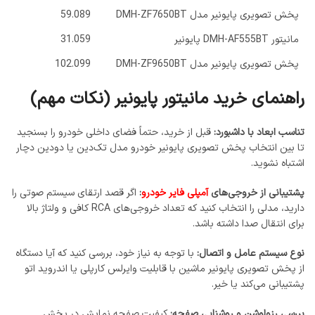
پخش تصویری پایونیر مدل DMH-ZF7650BT
59.089
مانیتور DMH-AF555BT پایونیر
31.059
پخش تصویری پایونیر مدل DMH-ZF9650BT
102.099
راهنمای خرید مانیتور پایونیر (نکات مهم)
تناسب ابعاد با داشبورد:
قبل از خرید، حتماً فضای داخلی خودرو را بسنجید
تا بین انتخاب پخش تصویری پایونیر خودرو مدل تک‌دین یا دودین دچار
اشتباه نشوید.
پشتیبانی از خروجی‌های
آمپلی‌ فایر خودرو
:
اگر قصد ارتقای سیستم صوتی را
دارید، مدلی را انتخاب کنید که تعداد خروجی‌های RCA کافی و ولتاژ بالا
برای انتقال صدا داشته باشد.
نوع سیستم عامل و اتصال:
با توجه به نیاز خود، بررسی کنید که آیا دستگاه
از پخش تصویری پایونیر ماشین با قابلیت وایرلس کارپلی یا اندروید اتو
پشتیبانی می‌کند یا خیر.
بررسی رزولوشن و روشنایی صفحه:
کیفیت صفحه نمایش در پخش