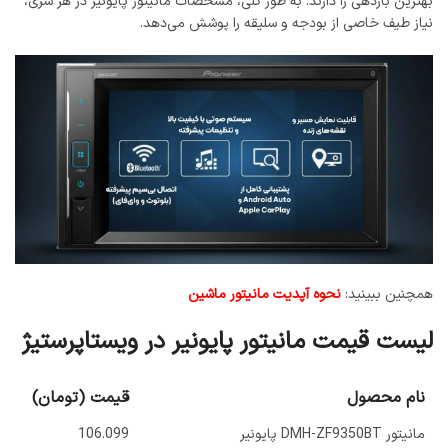
بهترین بازدهی را دارند. به طور کلی، مشخصات مانیتور پایونیر در هر سری،
نیاز طیف خاصی از بودجه و سلیقه را پوشش می‌دهد.
همچنین ببینید:
نحوه آپدیت مانیتور ماشین
لیست قیمت مانیتور پایونیر در ویستاپرستیژ
نام محصول
قیمت (تومان)
مانیتور DMH-ZF9350BT پایونیر
106.099