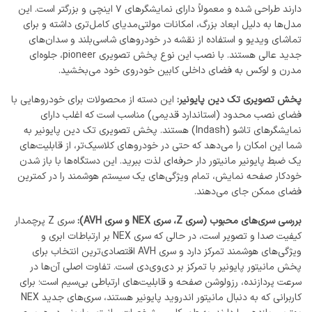
دارند طراحی شده و معمولاً دارای نمایشگرهای ۷ اینچی و بزرگتر است. این
مدل‌ها به دلیل ابعاد بزرگ، امکانات مولتی‌مدیای کامل‌تری داشته و برای
تماشای ویدیو و استفاده از نقشه در خودروهای شاسی‌بلند و سدان‌های
جدید عالی هستند. با نصب این نوع پخش تصویری pioneer، جلوه‌ای
مدرن و لوکس به فضای داخلی کابین خودروی خود می‌بخشید.
پخش تصویری تک دین پایونیر:
این دسته از محصولات برای خودروهایی با
فضای نصب محدود (استاندارد قدیمی) مناسب است که اغلب دارای
نمایشگرهای تاشو (Indash) هستند. پخش تصویری تک دین پایونیر به
شما این امکان را می‌دهد که حتی در خودروهای کلاسیک‌تر، از قابلیت‌های
یک ضبط پایونیر مانیتور دار حرفه‌ای لذت ببرید. این دستگاه‌ها با باز شدن
خودکار صفحه نمایش، تمام ویژگی‌های یک سیستم هوشمند را در کمترین
فضای ممکن جای می‌دهند.
بررسی سری‌های محبوب (سری Z، سری NEX و سری AVH):
سری Z پرچمدار
کیفیت صدا و تصویر است، در حالی که سری NEX بر ارتباطات ابری و
ویژگی‌های هوشمند تمرکز دارد و سری AVH اقتصادی‌ترین انتخاب برای
پخش مانیتور پایونیر با تمرکز بر دی‌وی‌دی است. تفاوت اصلی آن‌ها در
سرعت پردازنده، رزولوشن صفحه و قابلیت‌های ارتباطی بی‌سیم است؛ برای
کاربرانی که به دنبال مانیتور اندروید پایونیر هستند، سری‌های جدید NEX