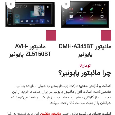
مانیتور DMH-A345BT
مانیتور AVH-
پایونیر
ZL5150BT پايونير
تومان
0
چرا مانیتور پایونیر؟
اصالت و گارانتی معتبر:
شرکت ویستاپرستیژ به عنوان نماینده رسمی،
تضمین‌کننده اصالت انواع مانیتور پایونیر در ایران است. با خرید از این
مجموعه، از گارانتی معتبر و خدمات پس از فروش بهره‌مند می‌شوید که
خیالتان را از بابت سلامت کالا راحت می‌کند.
کیفیت صدای بی‌رقیب:
برتری اصلی
مانیتور ماشین
این برند نسبت به رقبا،