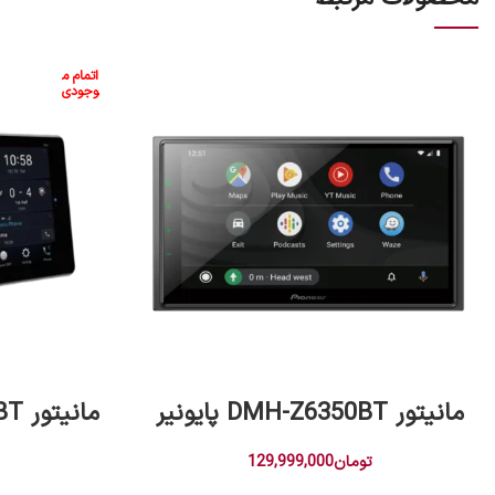
اتمام م
وجودی
افزودن به سبد خرید
مانیتور DMH-Z6350BT پایونیر
مانیتور DMH-ZF9350BT پایونیر
تومان
129,999,000