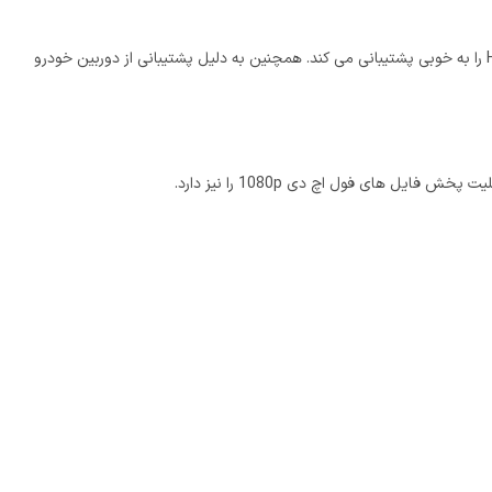
پخش تصویری پایونیر اندروید تمامی فرمت های صوتی WAV / MP3 / WMA / AAC /FLAC ، فرمت های تصویری H.264 / WMV / DivX / XviD/ MKV / FLV را به خوبی پشتیبانی می کند. همچنین به دلیل پشتیبانی از دوربین خودرو