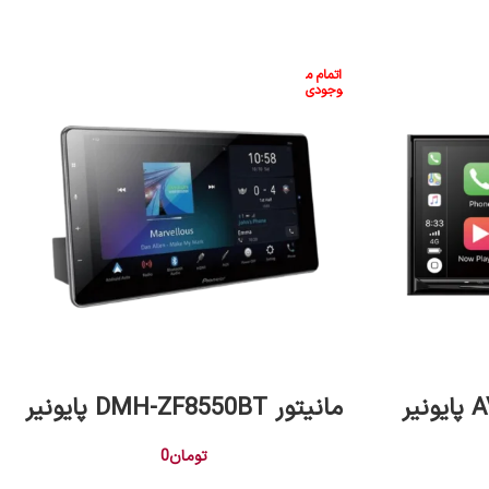
اتمام م
وجودی
اطلاعات بیشتر
مانیتور DMH-ZF8550BT پایونیر
تومان
0