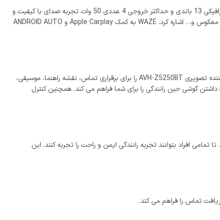
پخش تصویری pioneer AVH-Z5250BT یکی از با کیفیت ترین پخش کننده تصویری از برند پایونیر می باشد. این دستگاه با 3 جفت خروجی 4 ولت، اکولایزر گرافیکی 13 باندی و حداکثر خروجی 4 عددی 50 وات تجربه صدای با کیفیت و
می توان به قابلیت اتصال به ویز، بلوتوث به همراه میکروفون، دوربین معکوس و… اشاره کرد. WAZE به کمک Apple Carplay و ANDROID AUTO
Apple Carplay یکی از بهترین تکنولوزی هوشمند برای گوشی های ایفون بر روی اتوموبیل می باشد. که به شما امکان دسترسی و اتصال آسان ایفون به پخش کننده تصویری AVH-Z5250BT را برای برقراری تماس، نقشه راهنما، موسیقی،
 داشتن گوشی حین رانندگی را برای شما فراهم می کند. همچنین کنترل
نیز فراهم می کند. تا تمامی افراد بتوانند تجربه رانندگی ایمن و راحت را تجربه کنند. این