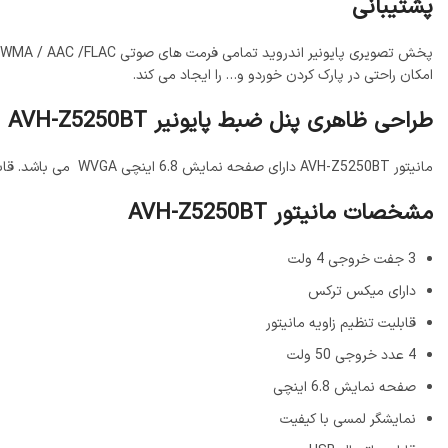
پشتیبانی
امکان راحتی در پارک کردن خوردو و… را ایجاد می کند.
طراحی ظاهری پنل ضبط پایونیر AVH-Z5250BT
مانیتور AVH-Z5250BT دارای صفحه نمایش 6.8 اینچی WVGA می باشد. قابلیت تنظیم زاویه مانیتور، 5 تغییر رنگ اسکرین و 112 رنگ اینترفیس داخلی و قابلیت پخش فایل های فول اچ دی 1080p را نیز دارد.
مشخصات مانیتور AVH-Z5250BT
3 جفت خروجی 4 ولت
دارای میکس ترکس
قابلیت تنظیم زاویه مانیتور
4 عدد خروجی 50 ولت
صفحه نمایش 6.8 اینچی
نمایشگر لمسی با کیفیت