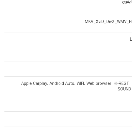
ایفون
MKV_XviD_DivX_WMV_H.
Apple Carplay، Android Auto، WIFI، Web browser، HI-RES
SOUND 