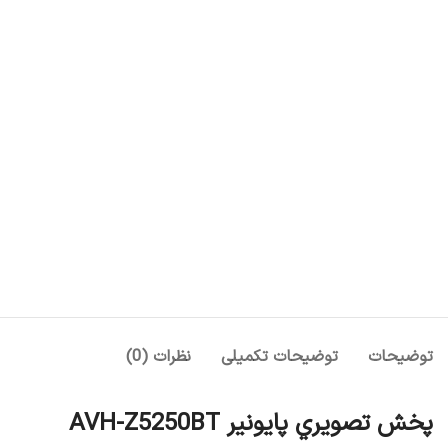
توضیحات
توضیحات تکمیلی
نظرات (0)
پخش تصويري پايونير AVH-Z5250BT