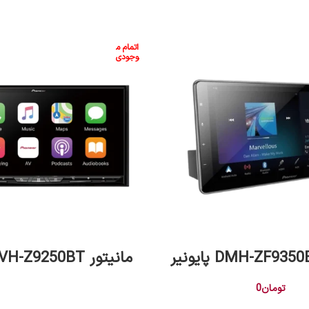
اتمام م
وجودی
اطلاعات بیشتر
اطلاعات بیشتر
مانیتور AVH-Z9250BT پايونير
تومان
0