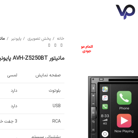
خانه
پخش تصویری
پایونیر
مانیتور 0BT
سونی
مکسیس
اتمام مو
جودی
مانیتور AVH-Z5250BT پایونیر
صفحه نمایش
لمسی
بلوتوث
دارد
USB
دارد
RCA
3 جفت خروجی 4 ولت
پشتیبانی سیستم