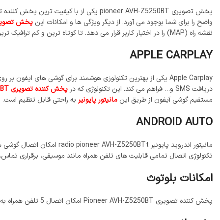
واضح را برای شما بوجود می آورد. از دیگر ویژگی ها و امکانات این
پخش تصویر
نقشه راه (MAP) را در اختیار کاربر قرار می دهد. تا کوتاه ترین و کم ترافیک ترین و دیگر امکانات را بر روی صفحه نمایش دهد.
APPLE CARPLAY
دریافت SMS و… فراهم می کند. این تکنولوژی که در
پخش کننده تصویری DMH-Z5350BT پایونیر
مستقیم گوشی آیفون از طریق این
مانیتور پایونیر
به راحتی قابل تنظیم است.
ANDROID AUTO
مانیتور اندروید پایونیر BTt
تکنولوژی اتصال تمامی قابلیت های تلفن همراه مانند موسیقی، برقراری تماس، SMS، نقشه و… به راحتی ایجاد می کند
امکانات بلوتوث
پخش کننده تصویری Pioneer AVH-Z5250BT امکان اتصال 5 تلفن همراه به طور همزمان از طریق بلوتوث را به راحتی ایجاد کرده است. این تکنولوژی امکان دریافت تماس را فراهم می کند.