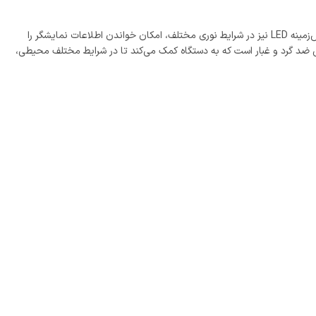
پایونیر DEH-S1250UB مجهز به یک نمایشگر با نور پس‌زمینه LED و صفحه نمایش VA LCD با قابلیت نمایش 13 کاراکتر در یک خط است. امکان تغییر نور پس‌زمینه LED نیز در شرایط نوری مختلف، امکان خواندن اطلاعات نمایشگر را
لوگرم و ابعاد 40*20*20 سانتی متر سبب راحتی کابر حین جابجایی ضبط پایونیر می شود. پایونیر DEH-S1250UB دارای طراحی ضد گرد و غبار است که به دستگاه کمک می‌کند تا در شرایط مختلف محیطی،