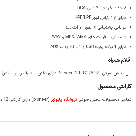
2 جفت خروجی 2 ولتی RCA
دارای نوع کراس اوور HPF/LPF
توانایی پشتیبانی از ایفون و اندروید
پشتیبانی از فرمت های MP3، WMA و WAV
دارای 1 درگاه پورت USB و 1 درگاه پورت AUX
اقلام همراه
این پخش صوتی Pioneer DEH-S1250UB دارای دفترچه همراه، ریموت کنترل، سوکت، قاب پنل می باشد
گارانتی محصول
تمامی محصولات پخش صوتی
فروشگاه پایونیر
(pioneer) دارای گارانتی 12 ماهه پایونیران می باشند. جهت استعلام گارانتی و اطلاع از شرایط پس از فروش، به صفحه گارانتی فروشگاه مراجعه نمایید.