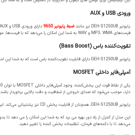
این اپلیکیشن برای گوشی‌ های آیفون و اندروید در دسترس است و به شما این ا
ورودی USB و AUX
پایونیر DEH-S1250UB نیز مانند
ضبط پایونیر 9650
فرمت‌های MP3، WMA و WAV به شما این امکان را می‌دهد که با فرمت‌ها، موسیقی مورد نظر خود را پخش کنید.
تقویت‌کننده باس (Bass Boost)
پایونیر DEH-S1250UB دارای قابلیت تقویت‌کننده باس است که به شما این امکان را می‌دهد تا بیس صدای خروجی را افزایش دهید و تجربه موسیقی با بیس قوی‌تر و عمیق‌تر داشته باشید
آمپلی‌فایر داخلی MOSFET
یکی از نقاط قوت این پخش‌کننده، وجود آمپلی‌فایر داخلی MOSFET با توان 50 وات در چهار کانال است. این
دارد، موجب می‌شود که صدای خروجی از شفافیت و دقت بالایی برخوردار باشد.
پایونیر DEH-S1250UB، همچنان از قابلیت پخش CD نیز پشتیبانی می‌کند. این ویژگی برای کاربرانی که هنوز از دیسک‌ های CD برای پخش موسیقی استفاده می‌کنند، بسیار کاربردی است. قابلیت ست شدن اینترفیس با کلید فرمان
این مدل از کنترل از راه دور بهره می‌ برد که به شما این امکان را می‌ دهد تا
می‌دهد تا با دکمه‌های فرمان، تنظیمات پخش‌ کننده را تغییر دهید.