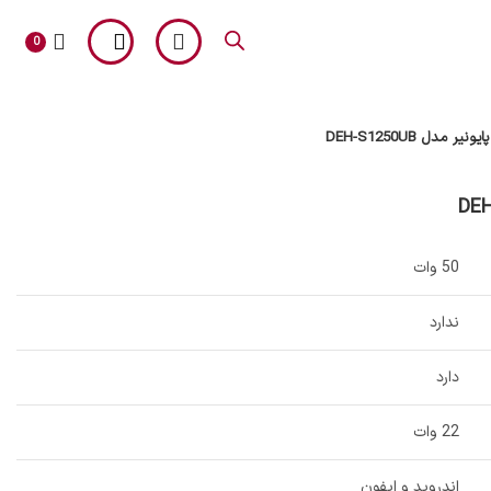
0
نیر مدل DEH-S1250UB
آلپاین
50 وات
ندارد
دارد
22 وات
اندروید و ایفون