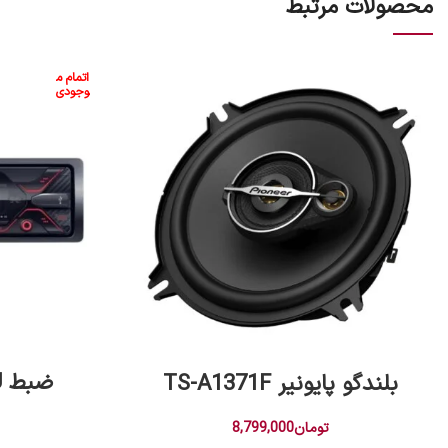
محصولات مرتبط
اتمام م
وجودی
افزودن به سبد خرید
ضبط DSX-A110U سونی
بلندگو پایونیر TS-A1371F
تومان
8,799,000