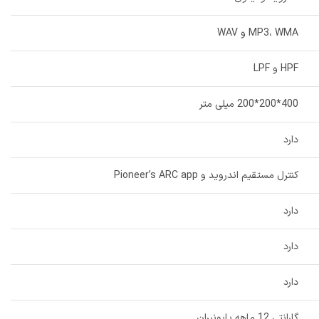
MP3، WMA و WAV
HPF و LPF
400*200*200 میلی متر
دارد
کنترل مستقیم اندروید و Pioneer’s ARC app
دارد
دارد
دارد
گارانتی 12 ماهه پایونیران