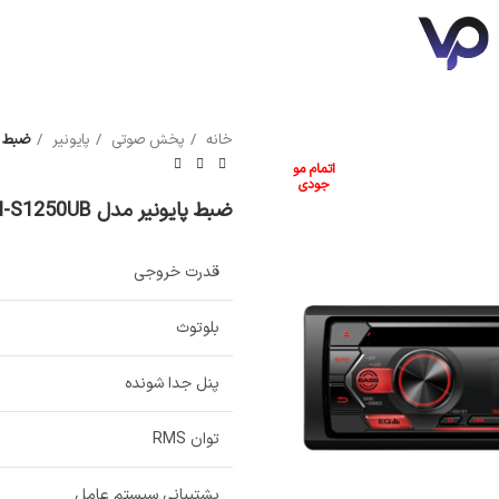
خانه
پخش صوتی
پایونیر
ضبط پایو
سونی
مکسیس
اتمام مو
جودی
ضبط پایونیر مدل DEH-S1250UB
قدرت خروجی
بلوتوث
پنل جدا شونده
توان RMS
پشتیبانی سیستم عامل