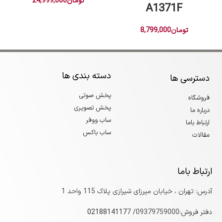
تومان
24,999,000
A1371F
تومان
8,799,000
دسته بندی ها
دسترسی ها
پخش صوتی
فروشگاه
پخش تصویری
درباره ما
ساب ووفر
ارتباط باما
ساب باکس
مقالات
ارتباط باما
آدرس: تهران ، خیابان میرزای شیرازی پلاک 115 واحد 1
دفتر فروش:09379759000/
7
0218814117