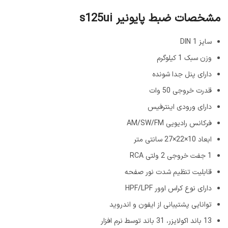
مشخصات ضبط پایونیر s125ui
سایز DIN 1
وزن سبک 1 کیلوگرم
دارای پنل جدا شونده
قدرت خروجی 50 وات
دارای ورودی اینترفیس
فرکانس رادیویی AM/SW/FM
ابعاد 10×22×27 سانتی متر
1 جفت خروجی 2 ولتی RCA
قابلیت تنظیم شدت نور صفحه
دارای نوع کراس اوور HPF/LPF
توانایی پشتیبانی از ایفون و اندروید
13 باند اكولايزر، 31 باند توسط نرم افزار