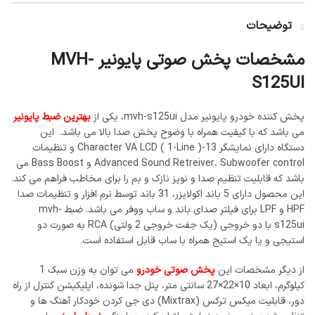
توضیحات
مشخصات پخش صوتی پایونیر MVH-
S125UI
پخش کننده خودرو پایونیر مدل mvh-s125ui، یکی از
بهترین ضبط پایونیر
می باشد که با کیفیت همراه با وضوح پخش صدا بالا می باشد. این
دستگاه دارای نمایشگر 13-Character VA LCD ( 1-Line ) و تنظیمات
Advanced Sound Retreiver، Subwoofer control و Bass Boost می
باشد که قابلیت تنظیم صدا و نویز نازک و بم را برای مخاطب فراهم می کند.
این محصول دارای 5 باند اكولايزر، 31 باند توسط نرم افزار و تنظیمات صدا
HPF و LPF برای فیلتر صدای باند و ساب ووفر می باشد. ضبط mvh-
s125ui با دو خروجی (یک جفت خروجی 2 ولتی) RCA به صورت دو
استیجی و یا یک استیج همراه با ساب قابل استفاده است.
از دیگر مشخصات این
پخش صوتی خودرو
می توان به وزن سبک 1
کیلوگرم، ابعاد 10×22×27 سانتی متر، پنل جدا شونده، اپلیکیشن کنترل از راه
دور، قابلیت میکس ترکس (Mixtrax) دی جی کردن خودکار آهنگ ها و