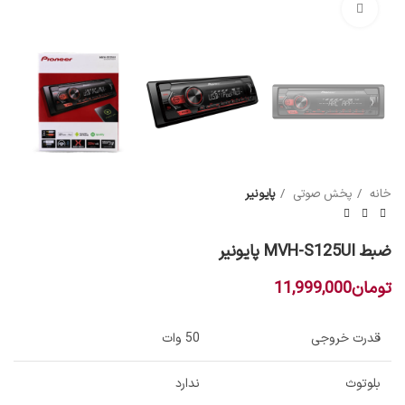
بزرگنمایی تصویر
خانه
پخش صوتی
پایونیر
ضبط MVH-S125UI پایونیر
تومان
11,999,000
قدرت خروجی
50 وات
بلوتوث
ندارد