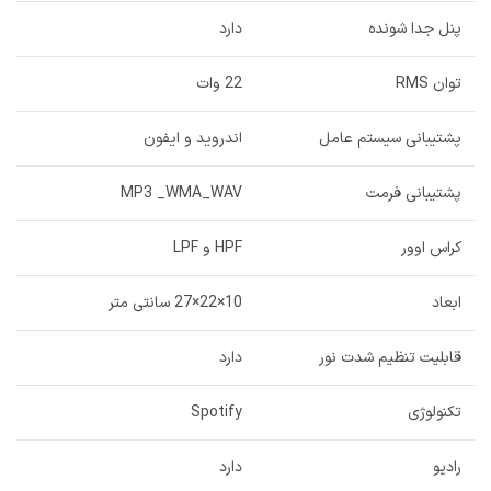
پنل جدا شونده
دارد
توان RMS
22 وات
پشتیبانی سیستم عامل
اندروید و ایفون
پشتیبانی فرمت
MP3 _WMA_WAV
کراس اوور
HPF و LPF
ابعاد
10×22×27 سانتی متر
قابلیت تنظیم شدت نور
دارد
تکنولوژی
Spotify
رادیو
دارد