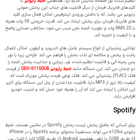
تنظیم شدت نور صفحه نمایش اشاره کرد. هماهنگی
ضبط پایونیر
با
کلیدهای فابریک فرمان از دیگر قابلیت های جذاب این پخش صوتی
پایونیر می باشد. که با داشتن ورودی اینترفیس امکان فعال سازی کلید
های فابریک فرمان برای پخش ایجاد می کند. قدرت خروجی 50 وات همراه
با RMS 22 وات و تقویت کننده باس سبب می شود، مخاطب صدایی واضح
و با کیفیت را تجربه کند.
توانایی پشتیبانی از انواع سیستم عامل های اندروید و آیفون، امکان اتصال
راحت و پخش و مکالمه ای لذت بخش را فراهم می کند. طراحی زیبا با نور
پس زمینه آبی و قابلیت تنظیم شدت نور، زیبایی و جذابیت پخش کننده را
دو چندان می کند. این دستگاه مانند
ضبط پایونیر DEH-S1150UB
از فرمت
فلک (FLAC) پشتیبانی می کند، فلک نوعی فرمت پخش موزیک است که
کیفیت بالا تری از MP3 دارذ. قابلیت جدا شدن از پنل این دستگاه برای کاربر
این امکان را ایجاد می کند که آن را همراه خود حمل کند و امنیت خودرو
افزایش یابد.
Spotify
برای کسانی که عاشق پخش لیست پخش Spotify در ماشین هستند، ضبط
پایونیر s125ui می تواند مستقیماً محتوای برنامه Spotify را در iPhone
(از طریق USB) یا تلفن هوشمند Android (از طریق USB کابل) کنترل می