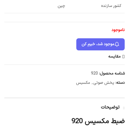
کشور سازنده
چین
ناموجود
موجود شد، خبرم کن
مقایسه
شناسه محصول:
920
دسته:
پخش صوتی
,
مکسیس
توضیحات
ضبط مکسیس 920