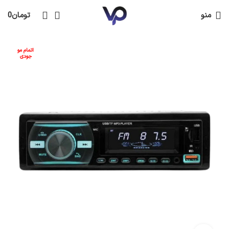
منو
تومان
0
اتمام مو
جودی