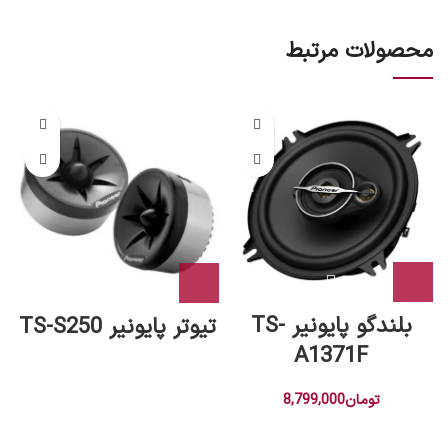
محصولات مرتبط
بلندگو پایونیر TS-
تیوتر پایونیر TS-S250
A1371F
تومان
8,799,000