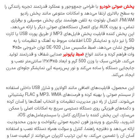
پخش صوتی خودرو
با طراحی جمع‌وجور و عملکرد قدرتمند تجربه رانندگی را
به سطح بالاتری ارتقا می‌دهد و امکانات متنوعی مانند پخش رادیو
FM/AM، اتصال بلوتوث به تلفن هوشمند برای پخش موسیقی و برقراری
تماس، و پورت AUX برای اتصال دستگاه‌های صوتی دیگر را ارائه می‌دهد،
این پخش‌ کننده قابلیت پخش فایل‌های MP3 از طریق پورت USB یا کارت
SD را نیز دارد و نمایشگر LCD اطلاعات مربوط به آهنگ و تنظیمات را به
وضوح نشان می‌دهد، ضبط مکسیس مدل DE-920 توان خروجی ۴x۵۰
وات فراهم کرده و مانند انواع
ضبط پایونیر
صدایی شفاف و قدرتمند تولید
می‌کند، طراحی سبک با وزن 500 گرم و ابعاد ۱۲x۱۴x۵ سانتی‌متر نصب و
جابجایی دستگاه را ساده می‌کند و نور پس‌زمینه آبی نمایشگر جلوه‌ای مدرن
ایجاد می‌کند.
این محصول، قابلیت‌های اضافی مانند اکولایزر و شارژر USB داخلی استفاده
از سیستم صوتی را بهینه کرده و فرمت‌های MP3، WMA و FLAC پشتیبانی
می‌شوند، کنترل از راه دور مدیریت تنظیمات و انتخاب آهنگ‌ها را آسان کرده
و دکمه‌های فیزیکی روی دستگاه دسترسی سریع به امکانات اصلی را ممکن
می‌سازد، این پخش‌ کننده با سازگاری کامل با سیستم‌عامل‌های iOS،
اندروید، بلک‌بری و ویندوز فون تجربه صوتی یکنواخت و بدون محدودیت
ارائه می‌دهد و دفترچه راهنما، کنترل و سوکت همراه دستگاه نصب و استفاده
آسان آن را تضمین می‌کند، به این ترتیب کاربران می‌توانند از کیفیت صدا و