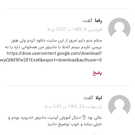
رضا
گفت:
فروردین 8, 1403 در 10:27 ق.ظ
سلام منم دارم امروز از این سایت دانلود کردم ولی هنوز
بررسی نکردم ببینم کاملا با مانیتور من همخوانی داره یا نه
https://drive.usercontent.google.com/download?
LwyiQ0kF8fw281EexK&export=download&authuser=0
پاسخ
لیلا
گفت:
اردیبهشت 24, 1404 در 5:03 ب.ظ
عالی بود 👌 دنبال آموزش آپدیت مانیتور اندروید بودم و
خیلی ساده و خوب توضیح دادید