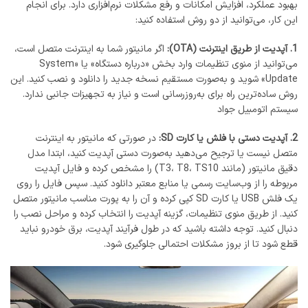
بهبود عملکرد، افزایش امکانات و رفع مشکلات نرم‌افزاری دارد. برای انجام
این کار، می‌توانید از دو روش استفاده کنید:
1. آپدیت از طریق اینترنت (OTA):
اگر مانیتور شما به اینترنت متصل است،
می‌توانید از منوی تنظیمات وارد بخش «درباره دستگاه» یا «System
Update» شوید و به‌صورت مستقیم نسخه جدید را دانلود و نصب کنید. این
روش ساده‌ترین راه برای به‌روزرسانی است و نیاز به تجهیزات جانبی ندارد.
سیستم اتومبیل جواد
2. آپدیت دستی با فلش یا کارت SD:
در صورتی که مانیتور به اینترنت
متصل نیست یا ترجیح می‌دهید به‌صورت دستی آپدیت کنید، ابتدا مدل
دقیق مانیتور (مانند T3، T8، TS10) را مشخص کرده و فایل آپدیت
مربوطه را از وب‌سایت رسمی یا منابع معتبر دانلود کنید. سپس فایل را روی
یک فلش USB یا کارت SD کپی کرده و آن را به پورت مناسب مانیتور متصل
کنید. از طریق منوی تنظیمات، گزینه آپدیت را انتخاب کرده و مراحل نصب را
دنبال کنید. توجه داشته باشید که در طول فرآیند آپدیت، برق خودرو نباید
قطع شود تا از بروز مشکلات احتمالی جلوگیری شود.