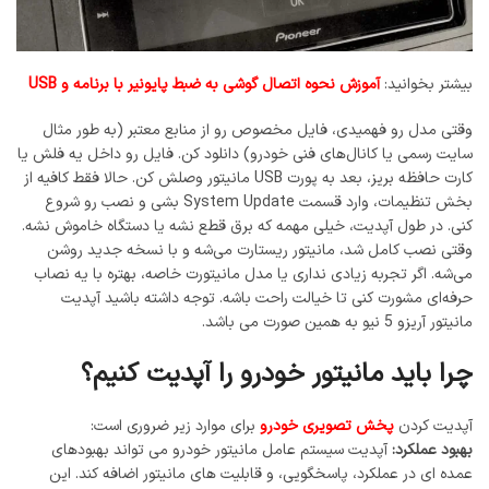
بیشتر بخوانید:
آموزش نحوه اتصال گوشی به ضبط پایونیر با برنامه و USB
وقتی مدل رو فهمیدی، فایل مخصوص رو از منابع معتبر (به طور مثال
سایت رسمی یا کانال‌های فنی خودرو) دانلود کن. فایل رو داخل یه فلش یا
کارت حافظه بریز، بعد به پورت USB مانیتور وصلش کن. حالا فقط کافیه از
بخش تنظیمات، وارد قسمت System Update بشی و نصب رو شروع
کنی. در طول آپدیت، خیلی مهمه که برق قطع نشه یا دستگاه خاموش نشه.
وقتی نصب کامل شد، مانیتور ریستارت می‌شه و با نسخه جدید روشن
می‌شه. اگر تجربه زیادی نداری یا مدل مانیتورت خاصه، بهتره با یه نصاب
حرفه‌ای مشورت کنی تا خیالت راحت باشه. توجه داشته باشید آپدیت
مانیتور آریزو 5 نیو به همین صورت می باشد.
چرا باید مانیتور خودرو را آپدیت کنیم؟
آپدیت کردن
پخش تصویری خودرو
برای موارد زیر ضروری است:
بهبود عملکرد:
آپدیت سیستم عامل مانیتور خودرو می ‌تواند بهبود‌های
عمده ‌ای در عملکرد، پاسخگویی، و قابلیت ‌های مانیتور اضافه کند. این