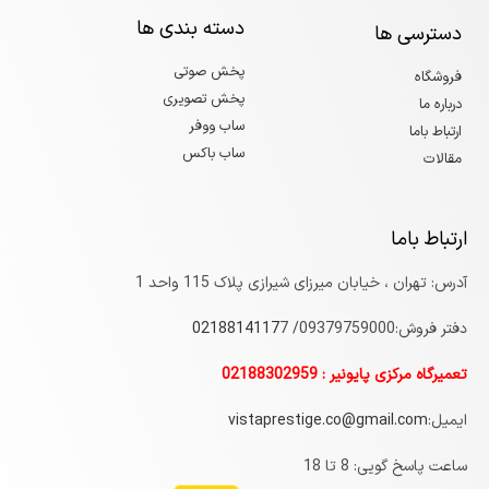
دسته بندی ها
دسترسی ها
پخش صوتی
فروشگاه
پخش تصویری
درباره ما
ساب ووفر
ارتباط باما
ساب باکس
مقالات
ارتباط باما
آدرس: تهران ، خیابان میرزای شیرازی پلاک 115 واحد 1
دفتر فروش:09379759000/
7
0218814117
تعمیرگاه مرکزی پایونیر : 02188302959
ایمیل:
vistaprestige.co@gmail.com
ساعت پاسخ گویی: 8 تا 18