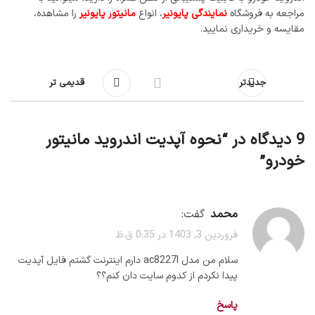
مراجعه به فروشگاه
نمایندگی پایونیر
، انواع
مانیتور پایونیر
را مشاهده،
مقایسه و خریداری نمایید.
جدیدتر
قدیمی تر
9 دیدگاه در “
نحوه آپدیت اندروید مانیتور
خودرو
”
محمد
گفت:
فروردین 3, 1403 در 0:35 ق.ظ
سلام من مدل ac8227l دارم اینترنت گشتم فایل آپدیت
پیدا نکردم از کدوم سایت دان کنم؟؟
پاسخ