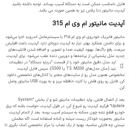
فایل نامناسب ممکن است به دستگاه آسیب برساند. توجه داشته باشید
آپدیت مانیتور دنا پلاس نیز به همین صورت می باشد.
آپدیت مانیتور ام وی ام 315
مانیتور فابریک خودروی ام وی ام ۳۱۵ با سیستم‌عامل اندروید اجرا می‌شود
و برای داشتن عملکرد بهتر، نیاز به آپدیت دوره‌ای دارد. آپدیت باعث افزایش
سرعت، رفع باگ‌ها، بهبود کیفیت صدا و تصویر، و اضافه شدن قابلیت‌های
جدید مثل پشتیبانی از برنامه‌ها و دوربین دنده عقب می‌شود. برای آپدیت،
اول باید مدل دقیق مانیتور خود را از قسمت “درباره دستگاه” در تنظیمات
پیدا کنید (مثل مدل‌های T3، M200 یا S500). سپس فایل آپدیت
مخصوص همون مدل رو از سایت‌های معتبر یا کانال‌های تخصصی دانلود
کن. فایل رو روی فلش یا کارت حافظه بریز و به پورت USB مانیتور وصل
کن.
بعد از اتصال فلش، وارد تنظیمات مانیتور شو و از بخش “System
Update” فرآیند آپدیت رو شروع کن. در طول آپدیت، حواست باشه که برق
خودرو قطع نشه چون ممکنه به سیستم آسیب برسه. بعد از اتمام آپدیت،
مانیتور به‌صورت خودکار ریست میشه و آماده استفاده است. اگه مطمئن
نیستی چه فایلی مناسبه، بهتره از یک نصاب یا مرکز تخصصی کمک بگیری تا