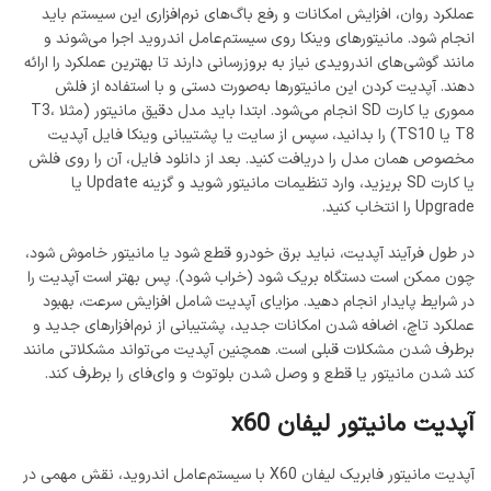
عملکرد روان، افزایش امکانات و رفع باگ‌های نرم‌افزاری این سیستم باید
انجام شود. مانیتورهای وینکا روی سیستم‌عامل اندروید اجرا می‌شوند و
مانند گوشی‌های اندرویدی نیاز به بروزرسانی دارند تا بهترین عملکرد را ارائه
دهند. آپدیت کردن این مانیتورها به‌صورت دستی و با استفاده از فلش
مموری یا کارت SD انجام می‌شود. ابتدا باید مدل دقیق مانیتور (مثلا T3،
T8 یا TS10) را بدانید، سپس از سایت یا پشتیبانی وینکا فایل آپدیت
مخصوص همان مدل را دریافت کنید. بعد از دانلود فایل، آن را روی فلش
یا کارت SD بریزید، وارد تنظیمات مانیتور شوید و گزینه Update یا
Upgrade را انتخاب کنید.
در طول فرآیند آپدیت، نباید برق خودرو قطع شود یا مانیتور خاموش شود،
چون ممکن است دستگاه بریک شود (خراب شود). پس بهتر است آپدیت را
در شرایط پایدار انجام دهید. مزایای آپدیت شامل افزایش سرعت، بهبود
عملکرد تاچ، اضافه شدن امکانات جدید، پشتیبانی از نرم‌افزارهای جدید و
برطرف شدن مشکلات قبلی است. همچنین آپدیت می‌تواند مشکلاتی مانند
کند شدن مانیتور یا قطع و وصل شدن بلوتوث و وای‌فای را برطرف کند.
آپدیت مانیتور لیفان x60
آپدیت مانیتور فابریک لیفان X60 با سیستم‌عامل اندروید، نقش مهمی در