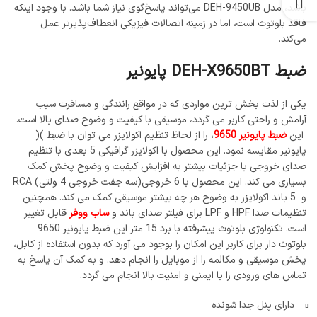
باشد، مدل DEH-9450UB می‌تواند پاسخ‌گوی نیاز شما باشد. با وجود اینکه
فاقد بلوتوث است، اما در زمینه اتصالات فیزیکی انعطاف‌پذیرتر عمل
می‌کند.
ضبط DEH-X9650BT پایونیر
یکی از لذت بخش ترین مواردی که در مواقع رانندگی و مسافرت سبب
آرامش و راحتی کاربر می گردد، موسیقی با کیفیت و وضوح صدای بالا است.
این
ضبط پایونیر 9650
، را از لحاظ تنظیم اکولایزر می توان با ضبط )(
پایونیر مقایسه نمود. این محصول با اکولایزر گرافیکی 5 بعدی با تنظیم
صدای خروجی با جزئیات بیشتر به افزایش کیفیت و وضوح پخش کمک
بسیاری می کند. این محصول با 6 خروجی(سه جفت خروجی 4 ولتی) RCA
و 5 باند اكولايزر به وضوح هر چه بیشتر موسیقی کمک می کند. همچنین
تنظیمات صدا HPF و LPF برای فیلتر صدای باند و
ساب ووفر
قابل تغییر
است. تکنولوژی بلوتوث پیشرفته با برد 15 متر این ضبط پایونیر 9650
بلوتوث دار برای کاربر این امکان را بوجود می آورد که بدون استفاده از کابل،
پخش موسیقی و مکالمه را از موبایل را انجام دهد. و به کمک آن پاسخ به
تماس های ورودی را با ایمنی و امنیت بالا انجام می گردد.
دارای پنل جدا شونده