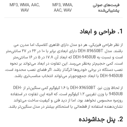
فرمت‌های صوتی
MP3, WMA,
MP3, WMA, AAC,
پشتیبانی‌شده
AAC, WAV
WAV
1. طراحی و ابعاد
از نظر طراحی فیزیکی، هر دو مدل دارای ظاهری کلاسیک اما مدرن می
باشند. مدل DEH-X9650BT دارای ابعادی برابر با ۱۰ در ۲۲ در ۲۷ سانتی‌متر
است و نسبت به DEH-9450UB که ابعاد آن ۱۷.۸ در ۵ در ۱۶ سانتی‌متر
است، کمی حجیم‌تر به‌نظر می‌رسد. این تفاوت در ابعاد می‌تواند بر نحوه
نصب دستگاه در برخی خودروها اثرگذار باشد. اگر فضای نصب محدود است،
DEH-9450UB با ابعاد جمع‌وجورتر می‌تواند انتخاب مناسب‌تری باشد.
از لحاظ وزن نیز، DEH-X9650BT با ۱.۶ کیلوگرم کمی سنگین‌تر از DEH-
9450UB با وزن تقریبی ۱.۲ کیلوگرم است، که البته این تفاوت در استفاده
روزمره محسوس نخواهد بود، اما از دید فنی و کیفیت ساخت می‌تواند
نشان‌دهنده استفاده از قطعاتی با استحکام بیشتر در مدل سنگین‌تر باشد.
2. پنل جداشونده