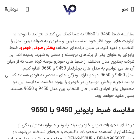
منو
تومان
0
مقایسه ضبط 9450 با 9650 به شما کمک می کند تا بتوانید با توجه به
اولویت های مورد نظر خود مناسب ترین و مقرون به صرفه ترین مدل را
انتخاب و تهیه کنید. در میان برندهای مختلف
پخش صوتی خودرو
، ضبط
پایونیر به عنوان یکی از برندهای برجسته و معتبر به شهرت رسیده‌ اند. این
شرکت چندین مدل مختلف از ضبط‌ های خودرو عرضه کرده است که از میان
آن ها می توانیم به مدل ‌های پرطرفدار 9450 و 9650 اشاره کنیم.
مدل 9450 و 9650 هر دو دارای ویژگی ‌های منحصر به فردی هستند که می
‌توانند تجربه پخش موسیقی در خودرو را بهبود بخشند. مقایسه این دو
محصول برای افرادی که در حال انتخاب بین مدل 9450 و 9650 هستند،
بسیار مفید خواهد بود.
مقایسه ضبط پایونیر 9450 با 9650
در دنیای تجهیزات صوتی خودرو، برند پایونیر همواره به‌عنوان یکی از
پیشگامان ارائه‌دهنده محصولات باکیفیت و حرفه‌ای شناخته می‌شود. دو
مدل DEH-X9650BT و DEH-9450UB از جمله محبوب‌ترین مدل‌های این