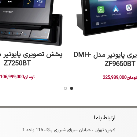
افزودن به سبد خرید
افزودن به سبد خرید
پخش تصویری پایونیر مدل DMH-
Z7250BT
ZF9650BT
تومان
106,999,000
ومان
225,989,000
ارتباط باما
آدرس: تهران ، خیابان میرزای شیرازی پلاک 115 واحد 1