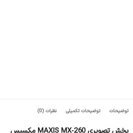
توضیحات
توضیحات تکمیلی
نظرات (0)
پخش تصویری MAXIS MX‑260 مکسیس