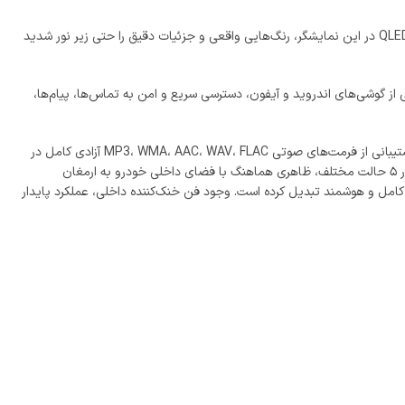
MX‑260 با صفحه‌نمایش بزرگ ۹ اینچی QLED لمسی خازنی، تجربه‌ای بی‌نظیر از وضوح و کیفیت تصویر را برای رانندگان ایجاد می‌کند. فناوری QLED در این نمایشگر، رنگ‌هایی واقعی و جزئیات دقیق را حتی زیر نور شدید
 وات است که صدایی قدرتمند، شفاف و بدون نویز تولید می‌کند. قابلیت Apple CarPlay و پشتیبانی از گوشی‌های اندروید و آیفون، دسترسی سریع و امن به تماس‌ها، پیام‌ها،
ها و سلیقه شخصی بهینه کند. پشتیبانی از فرمت‌های صوتی MP3، WMA، AAC، WAV، FLAC آزادی کامل در
امنیت بیشتری ایجاد کرده و تغییر رنگ نور دکمه‌ها در ۵ حالت مختلف، ظاهری هماهنگ با فضای داخلی خودرو به ارمغان
رادیو داخلی، و ورودی دوربین جلو و عقب AHD 1080، این محصول را به یک مجموعه کامل و هوشمند تبدیل کرده است. وجود فن خنک‌کننده داخلی، عملکرد پایدار