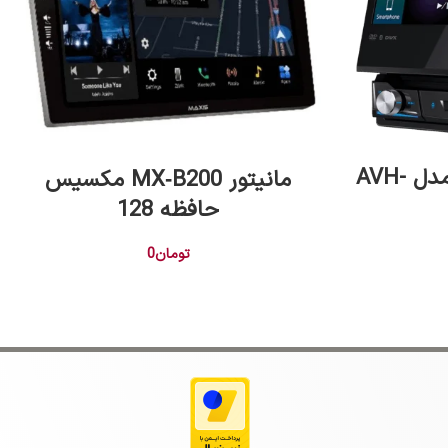
اطلاعات بیشتر
پخش تصویری پایونیر مدل AVH-
مانیتور MX‑B200 مکسیس
حافظه 128
تومان
0