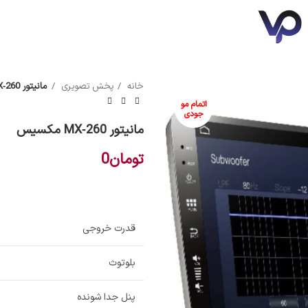
خانه
پخش تصویری
مانیتور MX‑260 مکسیس
سونی
مکسیس
اتمام مو
جودی
مانیتور MX‑260 مکسیس
تومان
0
قدرت خروجی
بلوتوث
پنل جدا شونده