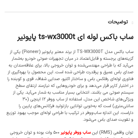
توضیحات
ساب باکس لوله ای ts-wx3000t پایونیر
ساب باکس مدل TS-WX3000T از برند معتبر پایونیر (Pioneer) یکی از
گزینه‌های برجسته و قابل‌اعتماد در میان تجهیزات صوتی خودرو به‌شمار
می‌آید که با طراحی مهندسی‌شده و توان خروجی بالا، برای علاقه‌مندان به
صدای باس عمیق و پرقدرت طراحی شده است. این محصول با بهره‌گیری از
فناوری لوله‌ای رفلکس باس و ساختار اکتیو، صدایی شفاف، قوی و کوبنده را
در اختیار کاربر قرار می‌دهد و برای خودروهایی که نیازمند ارتقای سطح
سیستم صوتی می باشند، انتخابی بسیار مناسب به شمار می‌آید. یکی از
ویژگی‌های شاخص این مدل، استفاده از ساب ووفر ۱۲ اینچی (۳۰
سانتی‌متری) است که به‌خوبی توانایی بازتولید فرکانس‌های پایین را
داراست. این اندازه ساب‌ووفر در ترکیب با طراحی لوله‌ای موجب بهبود توزیع
و تقویت صدای باس می‌شود.
توان واقعی (RMS) این
ساب ووفر پایونیر
۵۰۰ وات بوده و توان خروجی