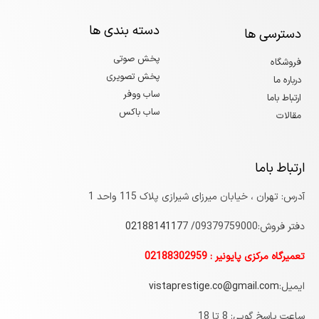
دسته بندی ها
دسترسی ها
پخش صوتی
فروشگاه
پخش تصویری
درباره ما
ساب ووفر
ارتباط باما
ساب باکس
مقالات
ارتباط باما
آدرس: تهران ، خیابان میرزای شیرازی پلاک 115 واحد 1
دفتر فروش:09379759000/
7
0218814117
تعمیرگاه مرکزی پایونیر : 02188302959
ایمیل:
vistaprestige.co@gmail.com
ساعت پاسخ گویی: 8 تا 18