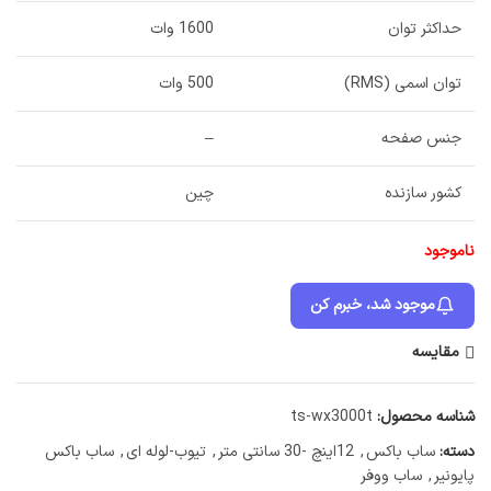
حداکثر توان
1600 وات
توان اسمی (RMS)
500 وات
جنس صفحه
–
کشور سازنده
چین
ناموجود
موجود شد، خبرم کن
مقایسه
شناسه محصول:
ts-wx3000t
دسته:
ساب باکس
,
12اینچ -30 سانتی متر
,
تیوب-لوله ای
,
ساب باکس
پایونیر
,
ساب ووفر