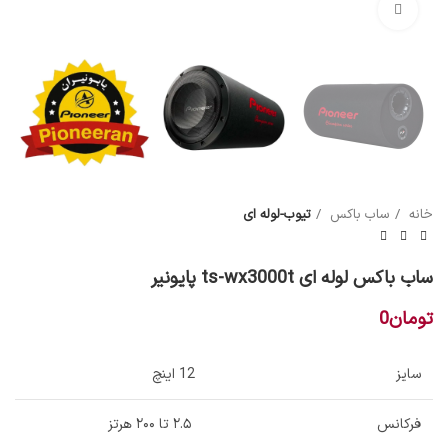
بزرگنمایی تصویر
خانه
ساب باکس
تیوب-لوله ای
ساب باکس لوله ای ts-wx3000t پایونیر
تومان
0
سایز
12 اینچ
فرکانس
۲.۵ تا ۲۰۰ هرتز