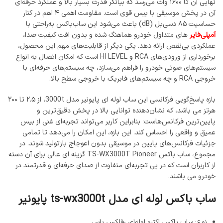
نهایی آن تا ۱۶۰۰ وات می‌رسد که بیانگر قدرت بسیار بالا و عملکرد حرفه‌ای
آن در پخش موسیقی با بیس قوی است. مقاومت اهمی ۴ اهم در کنار
حساسیت ۸۵ دسی‌بل (dB) باعث می‌شود این ساب‌باکس به‌راحتی با
آمپلی‌فایر
های متداول خودرو هماهنگ شده و بدون افت کیفیت صدا،
عملکردی بی‌نقص ارائه دهد. یکی دیگر از قابلیت‌های مهم این محصول،
برخورداری از ورودی‌های RCA و HI LEVEL است که امکان اتصال به انواع
سیستم‌های صوتی خودرو را فراهم می‌سازد، چه سیستم‌های حرفه‌ای با
خروجی RCA و چه سیستم‌های فابریک با خروجی سطح بالا.
بازه پاسخ‌گویی فرکانسی این ساب‌ لوله ای پایونیر مدل 3000t، از ۲.۵ تا ۲۰۰
هرتز می باشد، که نشان‌دهنده توانایی بالا در پخش دقیق‌ترین و
پایین‌ترین فرکانس‌هاست؛ بنابراین کاربر می‌تواند تجربه‌ای غنی از بیس
عمیق و واقعی را احساس کند. این بازه، این امکان را می‌دهد تا تمامی
جزئیات فرکانس‌های پایین در موسیقی بدون اعوجاج بازتولید شوند. در
مجموع، ساب باکس TS-WX3000T Pioneer گزینه ای عالی برای آن دسته
از کاربران است که در پی تجربه‌ای متفاوت از صدای حرفه‌ای و قدرتمند در
خودرو می باشند.
ساب باکس لوله ای مدل ts-wx3000t پایونیر
نوع: ساب باکس اکتیو لوله‌ای رفلکس باس