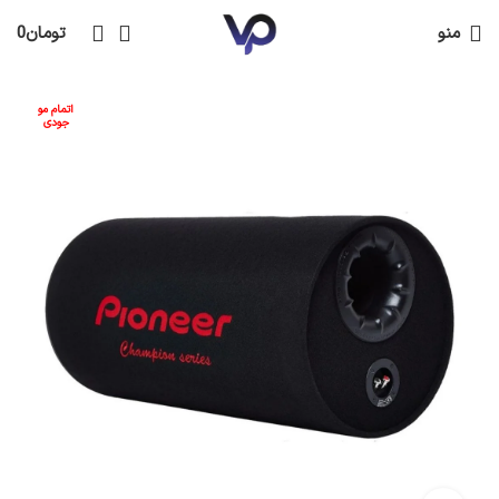
منو
تومان
0
اتمام مو
جودی