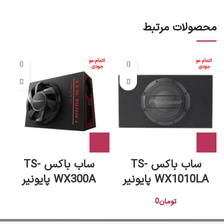
محصولات مرتبط
اتمام مو
اتمام مو
جودی
جودی
ساب باکس TS-
ساب باکس TS-
WX1010LA پایونیر
WX300A پایونیر
تومان
0