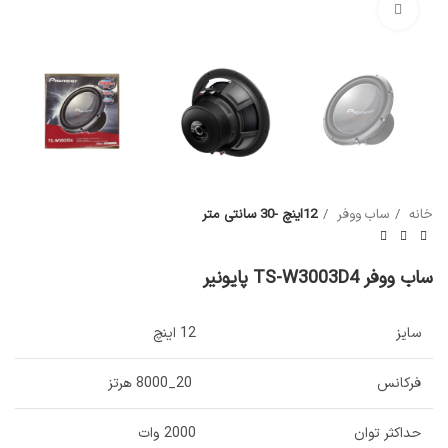
بزرگنمایی تصویر
خانه
ساب ووفر
12اینچ -30 سانتی متر
ساب ووفر TS-W3003D4 پایونیر
سایز
12 اینچ
فرکانس
20_8000 هرتز
حداکثر توان
2000 وات