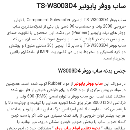
ساب ووفر پایونیر TS-W3003D4
ساب ووفر TS-W3003D4 از سری Component Subwoofer با توان
خروجی 2000 وات و حساسیت 96 دسی بل یکی از قدرتمندترین ساب
ووفر های برند پایونیر (Pioneer) می باشد. این محصول با تقویت صدای
بم و باس صوت در افزایش کیفیت و وضوح صوت کمک بسیاری می کند.
ساب ووفر TS-W3003D4 با سایز 12 اینچی (30 سانتی متری) و پوشش
دو لایه لاستیکی و مخروط بدون درز کامپوزیت IMPP از ماندگاری بالایی
برخوردار است.
جنس بدنه ساب ووفر W3003D4
در سوراند این
ساب ووفر پایونیر
از مواد Rubber تولید شده است. همچنین
در مواد درپوش مرکزی از مواد ABS و برای طراحی خارجی از فلز مهر شده
استفاده شده است. این ساب ووفر با توان اسمی (RMS) 600 وات و
فرکانس 20 تا 8000 هرتز برای شما تجربه صدایی با کیفیت و جزئیات بالا را
فراهم می کند. مقاومت 4 اهم امپدانس دوگانه این ساب پایونیر به انتقال
هر چه بیشتر توان خروجی از باند کمک بسیاری می کند. اگر با ست کردن
کاملا اصولی ساب با پخش صوتی خودرو مشکل دارید، می توانید با
مطالعه مقاله ”
نحوه تنظیم انواع ساب ووفر
” مشکلات خود در این بخش