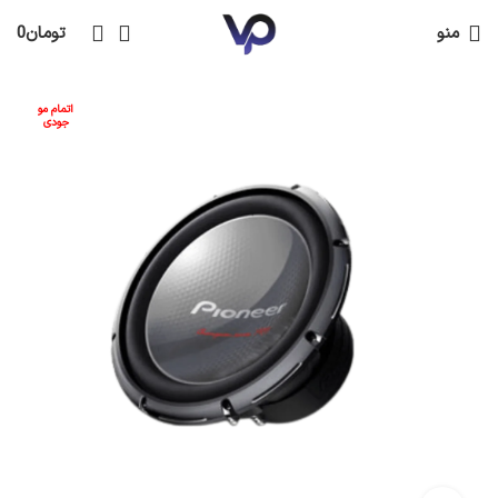
منو
تومان
0
اتمام مو
جودی