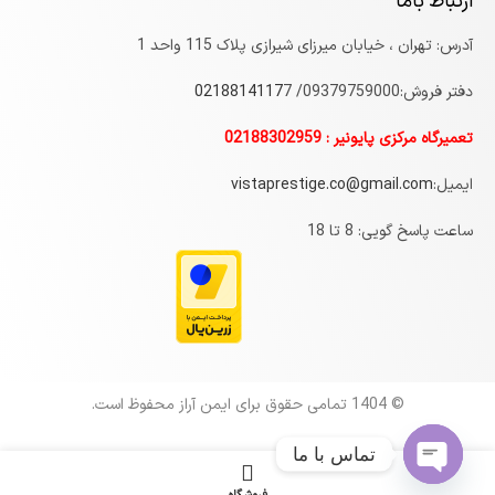
ارتباط باما
آدرس: تهران ، خیابان میرزای شیرازی پلاک 115 واحد 1
دفتر فروش:09379759000/
7
0218814117
تعمیرگاه مرکزی پایونیر : 02188302959
ایمیل:
vistaprestige.co@gmail.com
ساعت پاسخ گویی: 8 تا 18
© 1404 تمامی حقوق برای ایمن آراز محفوظ است.
تماس با ما
Open