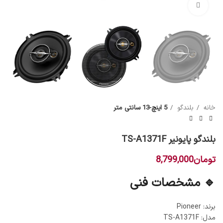
بزرگنمایی تصویر
خانه
بلندگو
5 اینچ-13 سانتی متر
بلندگو پایونیر TS-A1371F
تومان
8,799,000
🔹 مشخصات فنی
برند: Pioneer
مدل: TS-A1371F