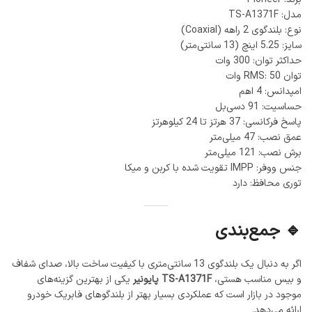
مدل: TS-A1371F
نوع: بلندگوی 2 راهه (Coaxial)
سایز: 5.25 اینچ (13 سانتی‌متر)
حداکثر توان: 300 وات
توان RMS: 50 وات
امپدانس: 4 اهم
حساسیت: 91 دسی‌بل
پاسخ فرکانسی: 37 هرتز تا 24 کیلوهرتز
عمق نصب: 47 میلی‌متر
برش نصب: 121 میلی‌متر
جنس ووفر: IMPP تقویت شده با کربن و میکا
توری محافظ: دارد
🔹 جمع‌بندی
اگر به دنبال یک بلندگوی 13 سانتی‌متری با کیفیت ساخت بالا، صدای شفاف
و بیس مناسب هستی،
TS-A1371F پایونیر
یکی از بهترین گزینه‌های
موجود در بازار است که عملکردی بسیار بهتر از بلندگوهای فابریک خودرو
ارائه می‌دهد.