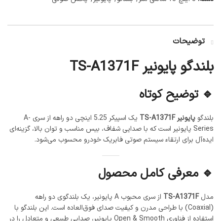
توضیحات
بلندگو پایونیر TS-A1371F
🔹 توضیح کوتاه
بلندگو
پایونیر TS-A1371F
یک اسپیکر 5.25 اینچی دو راهه از سری A-
Series پایونیر است که با صدایی شفاف، بیس مناسب و توان بالا، گزینه‌ای
ایده‌آل برای ارتقاء سیستم صوتی فابریک خودرو محسوب می‌شود.
🔹 معرفی کامل محصول
مدل
TS-A1371F
از سری محبوب A پایونیر، یک بلندگوی دو راهه
(Coaxial) با طراحی مدرن و کیفیت صدای فوق‌العاده است. این بلندگو با
استفاده از فناوری Open & Smooth پایونیر، صدایی طبیعی و متعادل را در