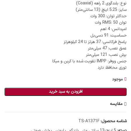
نوع: بلندگوی 2 راهه (Coaxial)
سایز: 5.25 اینچ (13 سانتی‌متر)
حداکثر توان: 300 وات
توان RMS: 50 وات
امپدانس: 4 اهم
حساسیت: 91 دسی‌بل
پاسخ فرکانسی: 37 هرتز تا 24 کیلوهرتز
عمق نصب: 47 میلی‌متر
برش نصب: 121 میلی‌متر
جنس ووفر: IMPP تقویت شده با کربن و میکا
توری محافظ: دارد
موجود
افزودن به سبد خرید
مقایسه
شناسه محصول:
TS-A1371F
دسته:
5 اینچ-13 سانتی متر
,
بلندگو
,
پایونیر
,
پخش صوتی