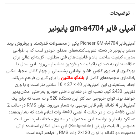
توضیحات
آمپلی فایر gm-a4704 پایونیر
آمپلی‌فایر Pioneer GM-A4704 یکی از محصولات قدرتمند و پرفروش برند
معتبر پایونیر در دسته تقویت‌کننده‌های صدای خودرو است که با طراحی
مدرن، کیفیت ساخت بالا و قابلیت‌های فنی مطلوب، گزینه‌ای عالی برای
علاقه‌مندان به صدای باکیفیت در خودرو به شمار می‌رود. این مدل با
بهره‌گیری از فناوری کلاس AB و توانایی پشتیبانی از چهار کانال مجزا، امکان
راه‌اندازی مجموعه‌ای کامل از
بلندگو ماشین
را برای کاربران فراهم می‌کند.
ابعاد بسته‌بندی این آمپلی‌فایر 40 × 27 × 10 سانتی‌متر است و با وزن
تقریبی 2430 گرم، نصب آن در فضای داخلی خودرو به‌راحتی امکان‌پذیر
خواهد بود. توان خروجی حداکثر این دستگاه 520 وات است که برای یک
آمپلی‌فایر 4 کاناله رقم قابل‌توجهی به شمار می‌رود. توان RMS در حالت 2
اهمی 65×4 وات و در حالت 4 اهمی 40×4 وات اعلام شده که نشان‌دهنده
عملکرد پایدار و توانمند این محصول در سطوح مختلف امپدانس است.
همچنین قابلیت پل‌زنی (Bridgeable) این مدل امکان استفاده از آن
به‌صورت دو کاناله با توان 130×2 وات RMS را فراهم کرده است.