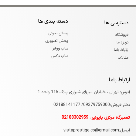
دسته بندی ها
دسترسی ها
پخش صوتی
فروشگاه
پخش تصویری
درباره ما
ساب ووفر
ارتباط باما
ساب باکس
مقالات
ارتباط باما
آدرس: تهران ، خیابان میرزای شیرازی پلاک 115 واحد 1
دفتر فروش:09379759000/
7
0218814117
تعمیرگاه مرکزی پایونیر : 02188302959
ایمیل:
vistaprestige.co@gmail.com