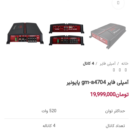
بزرگنمایی تصویر
خانه
آمپلی فایر
4 کانال
آمپلی فایر gm-a4704 پایونیر
تومان
19,999,000
حداکثر توان
520 وات
تعداد کانال
4 کاناله