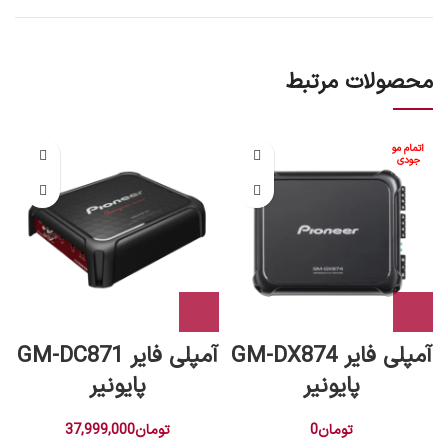
محصولات مرتبط
اتمام مو
جودی
آمپلی فایر GM-DX874
آمپلی فایر GM-DC871
پایونیر
پایونیر
تومان
0
تومان
37,999,000