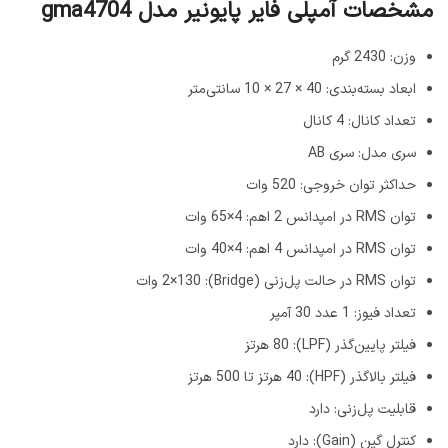
مشخصات آمپلی فایر پایونیر مدل gma4704
وزن: 2430 گرم
ابعاد بسته‌بندی: 40 × 27 × 10 سانتی‌متر
تعداد کانال: 4 کانال
سری مدل: سری AB
حداکثر توان خروجی: 520 وات
توان RMS در امپدانس 2 اهم: 4×65 وات
توان RMS در امپدانس 4 اهم: 4×40 وات
توان RMS در حالت پل‌زنی (Bridge): 2×130 وات
تعداد فیوز: 1 عدد 30 آمپر
فیلتر پایین‌گذر (LPF): 80 هرتز
فیلتر بالاگذر (HPF): 40 هرتز تا 500 هرتز
قابلیت پل‌زنی: دارد
کنترل گین (Gain): دارد