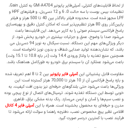
از لحاظ قابلیت‌های کنترلی، آمپلی‌فایر پایونیر GM-A4704 به کنترل Gain،
تنظیمات بیس بوست با سه حالت 0، 6 و 12 دسی‌بل، و فیلترهای HPF و
LPF مجهز شده است. محدوده فیلتر بالاگذر بین 40 تا 500 هرتز و فیلتر
پایین‌گذر روی 80 هرتز تنظیم‌پذیر است که امکان کنترل دقیق و بهینه‌سازی
پاسخ فرکانسی سیستم صوتی را به کاربر می‌دهد. این قابلیت‌ها باعث
می‌شود صدا با وضوح، عمق و جزئیات بیشتری در خودرو پخش شود. از
دیگر ویژگی‌های مهم این دستگاه، نسبت سیگنال به نویز 94 دسی‌بل می
باشد، که نشان‌دهنده تولید صدایی شفاف و بدون نویز ناخواسته است.
همچنین منبع تغذیه با ولتاژ ورودی 14.4 ولت (در بازه 10.8 تا 15.1 ولت)
باعث می‌شود عملکرد آن با سیستم برق خودرو به طورکامل هماهنگ باشد.
مقاومت قابل پشتیبانی این
آمپلی فایر پایونیر
بین 2 تا 8 اهم تعریف شده
و بازه پاسخ فرکانسی آن از 10 هرتز تا 70,000 هرتز گسترده است؛ این
ویژگی‌ها باعث می‌شود حتی بلندگوهای حرفه‌ای نیز بدون افت کیفیت، به
خوبی توسط این دستگاه تغذیه شوند. ترمینال‌های اتصال از نوع پیچی بوده
و نصب سیم‌ها را آسان و ایمن می‌سازد. رنگ بدنه مشکی براق، ظاهری
مدرن و حرفه‌ای به محصول بخشیده است. همراه با این
آمپلی فایر 4 کانال
اقلامی نظیر پیچ مخصوص نصب، دفترچه راهنما و سوکت ارائه می‌شود تا
فرآیند نصب با کمترین دردسر صورت گیرد.