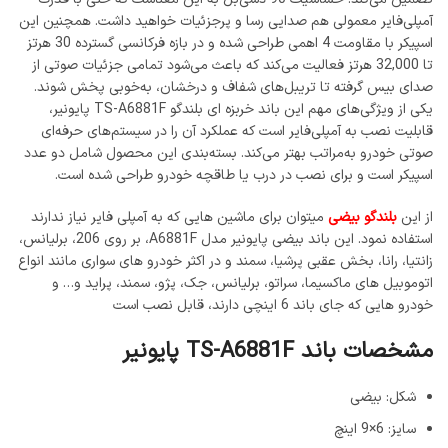
آمپلی‌فایر معمولی هم صدایی رسا و پرجزئیات خواهید داشت. همچنین این
اسپیکر با مقاومت 4 اهمی طراحی شده و در بازه فرکانسی گسترده 30 هرتز
تا 32,000 هرتز فعالیت می‌کند که باعث می‌شود تمامی جزئیات صوتی از
صدای بیس گرفته تا تریبل‌های شفاف و درخشان، به‌خوبی پخش شوند.
یکی از ویژگی‌های مهم این باند خربزه ای بلندگو TS-A6881F پایونیر،
قابلیت نصب به آمپلی‌فایر است که عملکرد آن را در سیستم‌های حرفه‌ای
صوتی خودرو به‌مراتب بهتر می‌کند. بسته‌بندی این محصول شامل دو عدد
اسپیکر است و برای نصب در درب یا طاقچه خودرو طراحی شده است.
از این
بلندگو بیضی
میتوان برای ماشین هایی که به آمپلی فایر نیاز ندارند
استفاده نمود. این باند بیضی پایونیر مدل A6881F، بر روی 206، برلیانس،
زانتیا، رانا، بخش عقبی پرشیا، سمند و در اکثر خودرو های سواری مانند انواع
اتوموبیل های ماکسیما، سراتو، برلیانس، جک، پژو، سمند، پراید و… و
خودرو هایی که جای باند 6 اینچی دارند، قابل نصب است
مشخصات باند TS-A6881F پایونیر
شکل: بیضی
سایز: 6×9 اینچ