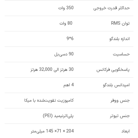
حداکثر قدرت خروجی
350 وات
توان RMS
80 وات
اندازه بلندگو
6*9
حساسیت
90 دسی‌بل
پاسخگویی فرکانس
30 هرتز الی 32,000 هرتز
امپدانس بلندگو
4 اهم
جنس ووفر
کامپوزیت تقویت‌شده با میکا
جنس تیوتر
پلی‌اترنیمید (PEI)
ابعاد
204 × 71× 145 میلی‌متر