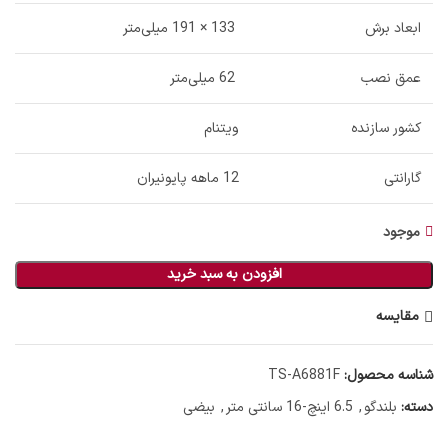
ابعاد برش
133 × 191 میلی‌متر
عمق نصب
62 میلی‌متر
کشور سازنده
ویتنام
گارانتی
12 ماهه پایونیران
موجود
افزودن به سبد خرید
مقایسه
شناسه محصول:
TS-A6881F
دسته:
بلندگو
,
6.5 اینچ-16 سانتی متر
,
بیضی