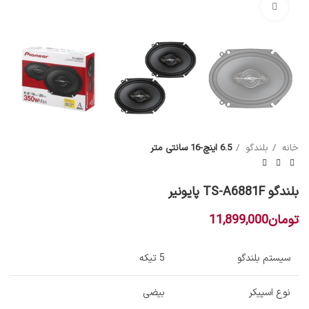
بزرگنمایی تصویر
خانه
بلندگو
6.5 اینچ-16 سانتی متر
بلندگو TS-A6881F پایونیر
تومان
11,899,000
سیستم بلندگو
5 تیکه
نوع اسپیکر
بیضی