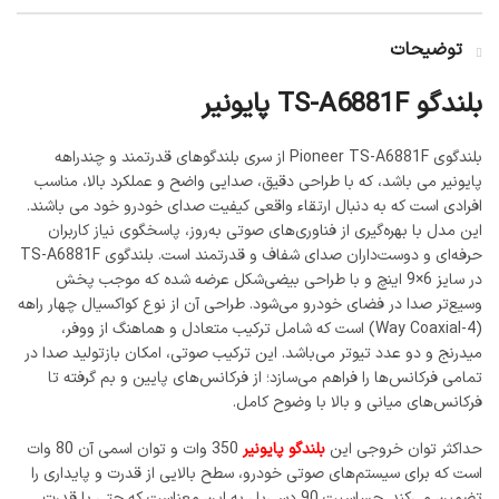
توضیحات
بلندگو TS-A6881F پایونیر
بلندگوی Pioneer TS-A6881F از سری بلندگوهای قدرتمند و چندراهه
پایونیر می باشد، که با طراحی دقیق، صدایی واضح و عملکرد بالا، مناسب
افرادی است که به دنبال ارتقاء واقعی کیفیت صدای خودرو خود می باشند.
این مدل با بهره‌گیری از فناوری‌های صوتی به‌روز، پاسخگوی نیاز کاربران
حرفه‌ای و دوست‌داران صدای شفاف و قدرتمند است. بلندگوی TS-A6881F
در سایز 6×9 اینچ و با طراحی بیضی‌شکل عرضه شده که موجب پخش
وسیع‌تر صدا در فضای خودرو می‌شود. طراحی آن از نوع کواکسیال چهار راهه
(4-Way Coaxial) است که شامل ترکیب متعادل و هماهنگ از ووفر،
میدرنج و دو عدد تیوتر می‌باشد. این ترکیب صوتی، امکان بازتولید صدا در
تمامی فرکانس‌ها را فراهم می‌سازد؛ از فرکانس‌های پایین و بم گرفته تا
فرکانس‌های میانی و بالا با وضوح کامل.
حداکثر توان خروجی این
بلندگو پایونیر
350 وات و توان اسمی آن 80 وات
است که برای سیستم‌های صوتی خودرو، سطح بالایی از قدرت و پایداری را
تضمین می‌کند. حساسیت 90 دسی‌بل به این معناست که حتی با قدرت