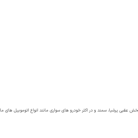
ر روی درب جلوی 206، برلیانس، زانتیا، رانا، بخش عقبی پرشیا، سمند و در اکثر خودرو های سواری مانند 