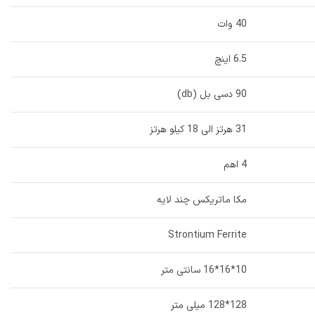
40 وات
6.5 اینچ
90 دسی بل (db)
31 هرتز الی 18 کیلو هرتز
4 اهم
مکا ماتریکس چند لایه
Strontium Ferrite
10*16*16 سانتی متر
128*128 میلی متر