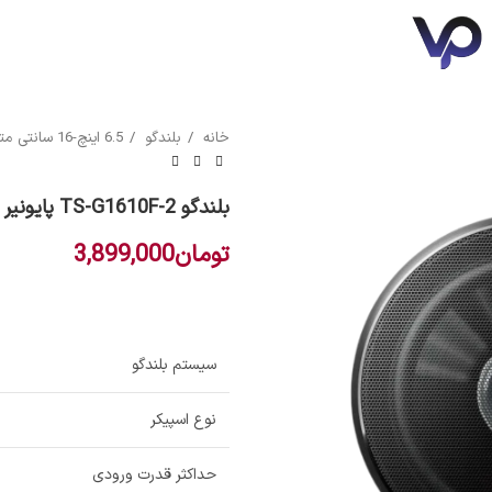
خانه
بلندگو
6.5 اینچ-16 سانتی متر
سونی
مکسیس
بلندگو TS-G1610F-2 پایونیر
تومان
3,899,000
سیستم بلندگو
نوع اسپیکر
حداکثر قدرت ورودی