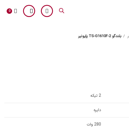
0
بلندگو TS-G1610F-2 پایونیر
آلپاین
2 تیکه
دایره
280 وات