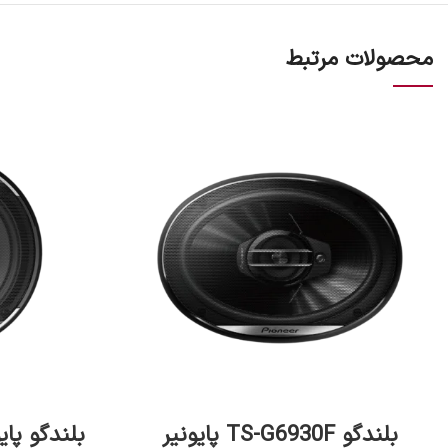
محصولات مرتبط
افزودن به سبد خرید
بلندگو TS-G6930F پایونیر
بلندگو پایونیر