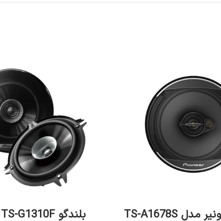
افزودن به سبد خرید
افزودن به سبد خرید
 مدل TS-A1678S
بلندگو TS-G1310F پایونیر