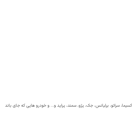
انواع اتوموبیل های ماکسیما، سراتو، برلیانس، جک، پژو، سمند، پراید و… و خودرو هایی که جای باند