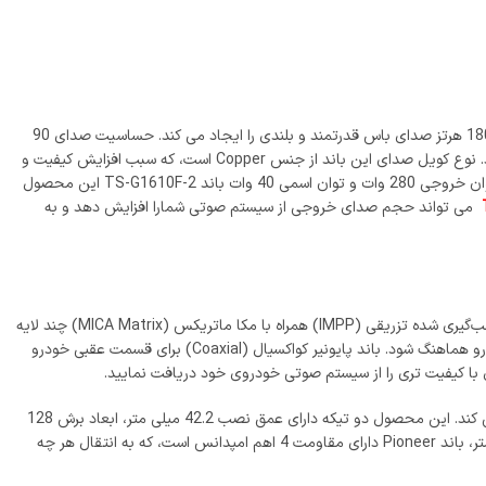
به دلیل پاسخ فرکانسی بین 31 هرتز الی 18000 هرتز صدای باس قدرتمند و بلندی را ایجاد می کند. حساسیت صدای 90
دسی بلی (db) این باند پایونیر در پرتاپ حداکثر صدا بسیار موثر است، و سبب می شود، انواع طیف صوتی را به خوبی پوشش دهد و صدایی واضح را بوجود آورد. نوع کویل صدای این باند از جنس Copper است، که سبب افزایش کیفیت و
طول عمر بالای محصول می شود و پخش صدایی با کیفیت و واضح را برای کاربر فراهم می کند. این محصول 2 تیکه دارای بیشترین قدرت ورودی 280 وات و توان خروجی 280 وات و توان اسمی 40 وات باند TS-G1610F-2 این محصول
می تواند حجم صدای خروجی از سیستم صوتی شمارا افزایش دهد و به
در این باند یک عدد ووفر، میدرنج قرار دارد، که در تفکیک صداهای زیر و بم بسیار کاربردی می باشد. جنس ووفر های قرار گرفته در این بلندگو از پلی پروپیلن قالب‌گیری شده تزریقی (IMPP) همراه با مکا ماتریکس (MICA Matrix) چند لایه
می باشد، که توانایی پخش صدا بیس نرم و دلنشینی را برای مخاطب فراهم می کند. همچنین به دلیل حساسیت 90 دسی بلی به راحتی می تواند با پخش خودرو هماهنگ شود. باند پایونیر کواکسیال (Coaxial) برای قسمت عقبی خودرو
ی با کیفیت تری را از سیستم صوتی خودروی خود دریافت نمایید.
به راحتی نظر هر شنونده ای را به خود جلب می کند. همچنین طراحی مشکی زیبایی بلندگو را دو چندان می کند. این محصول دو تیکه دارای عمق نصب 42.2 میلی متر، ابعاد برش 128
میلی متری می باشد، که همراه با 4 عدد پیچ و سیم های مورد نیاز به راحتی قابل نصب بر روی خودرو می باشد. طراحی زیبا، سایز 6.3 اینچ، 16x16x10 سانتی متر، باند Pioneer دارای مقاومت 4 اهم امپدانس است، که به انتقال هر چه