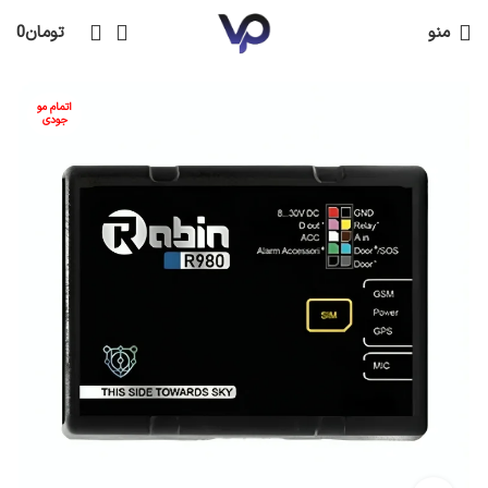
منو
تومان
0
اتمام مو
جودی