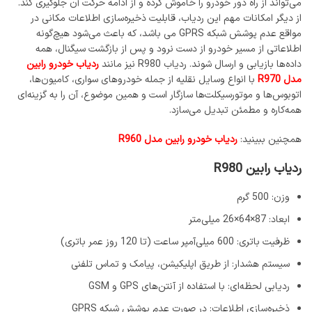
می‌تواند از راه دور خودرو را خاموش کرده و از ادامه حرکت آن جلوگیری کند.
از دیگر امکانات مهم این ردیاب، قابلیت ذخیره‌سازی اطلاعات مکانی در
مواقع عدم پوشش شبکه GPRS می باشد، که باعث می‌شود هیچ‌گونه
اطلاعاتی از مسیر خودرو از دست نرود و پس از بازگشت سیگنال، همه
داده‌ها بازیابی و ارسال شوند. ردیاب R980 نیز مانند
ردیاب خودرو رابین
مدل R970
با انواع وسایل نقلیه از جمله خودروهای سواری، کامیون‌ها،
اتوبوس‌ها و موتورسیکلت‌ها سازگار است و همین موضوع، آن را به گزینه‌ای
همه‌کاره و مطمئن تبدیل می‌سازد.
همچنین ببینید:
ردیاب خودرو رابین مدل R960
ردیاب رابین R980
وزن: 500 گرم
ابعاد: 87×64×26 میلی‌متر
ظرفیت باتری: 600 میلی‌آمپر ساعت (تا 120 روز عمر باتری)
سیستم هشدار: از طریق اپلیکیشن، پیامک و تماس تلفنی
ردیابی لحظه‌ای: با استفاده از آنتن‌های GPS و GSM
ذخیره‌سازی اطلاعات: در صورت عدم پوشش شبکه GPRS