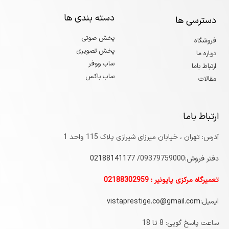
دسته بندی ها
دسترسی ها
پخش صوتی
فروشگاه
پخش تصویری
درباره ما
ساب ووفر
ارتباط باما
ساب باکس
مقالات
ارتباط باما
آدرس: تهران ، خیابان میرزای شیرازی پلاک 115 واحد 1
دفتر فروش:09379759000/
7
0218814117
تعمیرگاه مرکزی پایونیر : 02188302959
ایمیل:
vistaprestige.co@gmail.com
ساعت پاسخ گویی: 8 تا 18