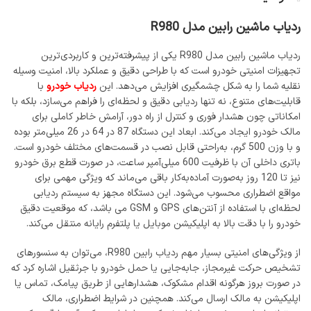
ردیاب ماشین رابین مدل R980
ردیاب ماشین رابین مدل R980 یکی از پیشرفته‌ترین و کاربردی‌ترین
تجهیزات امنیتی خودرو است که با طراحی دقیق و عملکرد بالا، امنیت وسیله
نقلیه شما را به شکل چشمگیری افزایش می‌دهد. این
ردیاب خودرو
با
قابلیت‌های متنوع، نه تنها ردیابی دقیق و لحظه‌ای را فراهم می‌سازد، بلکه با
امکاناتی چون هشدار فوری و کنترل از راه دور، آرامش خاطر کاملی برای
مالک خودرو ایجاد می‌کند. ابعاد این دستگاه 87 در 64 در 26 میلی‌متر بوده
و با وزن 500 گرم، به‌راحتی قابل نصب در قسمت‌های مختلف خودرو است.
باتری داخلی آن با ظرفیت 600 میلی‌آمپر ساعت، در صورت قطع برق خودرو
نیز تا 120 روز به‌صورت آماده‌به‌کار باقی می‌ماند که ویژگی مهمی برای
مواقع اضطراری محسوب می‌شود. این دستگاه مجهز به سیستم ردیابی
لحظه‌ای با استفاده از آنتن‌های GPS و GSM می باشد، که موقعیت دقیق
خودرو را با دقت بالا به اپلیکیشن موبایل یا پلتفرم رایانه منتقل می‌کند.
از ویژگی‌های امنیتی بسیار مهم ردیاب رابین R980، می‌توان به سنسورهای
تشخیص حرکت غیرمجاز، جابه‌جایی یا حمل خودرو با جرثقیل اشاره کرد که
در صورت بروز هرگونه اقدام مشکوک، هشدارهایی از طریق پیامک، تماس یا
اپلیکیشن به مالک ارسال می‌کند. همچنین در شرایط اضطراری، مالک