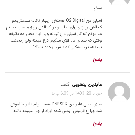
سلام ،
آمپلی من O2 Digital هستش ،چهار کاناله هستش،دو
کانالش رو زدم برای ساب و دو کانالش رو زدم به باند،اینم
می‌دونم که کار آمپلی داغ کردنه ولی این بعداز ده دقیقه
وقتی که صدای بالا ازش میگیرم داغ میکنه ولی ریجکت
نمیکنه،این مشکلی که براش بوجود نمیآد؟
پاسخ
عابدین یعقوبی
گفت:
خرداد 28, 1403 در 6:09 ب.ظ
سلام امپلی فایر من DNBSER هست ولم دادم خاموش
شد چرا غ قرمزش روشن شده ایراد از چی میتونه باشه
پاسخ