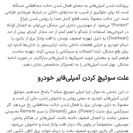
پروتکت شدن آمپلی‌فایر به معنای فعال شدن حالت محافظتی دستگاه
است که برای جلوگیری از آسیب به مدارهای داخلی در شرایط غیرعادی طراحی
شده. این حالت معمولاً باعث قطع کامل صدا یا روشن شدن چراغ
“Protect” می‌شود. از مهم‌ترین دلایل این مشکل می‌توان به اتصال کوتاه
در خروجی‌ها، استفاده از بلندگو با اهم کمتر از حد مجاز، گرمای بیش از حد
(Overheat) به دلیل تهویه ضعیف، نوسان یا افت ولتاژ برق از باتری یا
دینام خودرو، و خرابی قطعات داخلی مانند ترانزیستور یا خازن‌ها اشاره کرد.
برای رفع مشکل، ابتدا اتصالات و سیم‌کشی را بررسی کرده، تهویه مناسب
فراهم کنید و مطمئن شوید اسپیکرها با آمپلی‌فایر سازگارند. در صورت ادامه
مشکل، بهتر است آمپلی‌فایر را به تعمیرکار متخصص نشان دهید.
علت سوئیچ کردن آمپلی‌فایر خودرو
در این بخش به سوال چرا امپلی سوییچ میکند؟ پاسخ میدهیم. سوئیچ
کردن آمپلی‌فایر خودرو به معنی روشن و خاموش شدن مکرر آن است و
معمولاً به دلیل نوسان برق یا فعال شدن حالت محافظتی رخ می‌دهد. اگر
سیم‌کشی برق مثبت (Power)، منفی (Ground) یا سیم Remote به‌درستی
متصل نباشند یا اتصال ضعیف داشته باشند، آمپلی‌فایر در هنگام پخش
موسیقی، مخصوصاً در ولوم بالا، دچار افت ولتاژ شده و خاموش می‌شود.
همچنین اگر باتری خودرو ضعیف باشد یا دینام نتواند برق کافی تأمین کند،