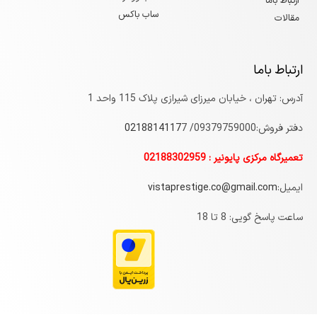
ارتباط باما
ساب باکس
مقالات
ارتباط باما
آدرس: تهران ، خیابان میرزای شیرازی پلاک 115 واحد 1
دفتر فروش:09379759000/
7
0218814117
تعمیرگاه مرکزی پایونیر : 02188302959
ایمیل:
vistaprestige.co@gmail.com
ساعت پاسخ گویی: 8 تا 18