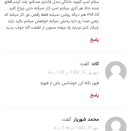
سلام امپ کنوود خانگی مدل 5jدارم صداشو بلند کردم قطع
شده حالا هر کاری میکنم امپ کار نمیکنه حتی چراغ کلید
md cd هم دیگه روشن نمیشه فقط رقص نور کار میکنه که
یعنی صدا رو داره پخش میکنه خواهش میکنم بگید باید
چیکار کنم دوباره راه بیفته ممنون از لطفت اگه جواب بدید
پاسخ
کات
گفت:
شهریور 31, 1402 در 5:39 ب.ظ
فیوز نگاه کن خوشانس باش از فیوزه
پاسخ
محمد شهریار
گفت:
مهر 29, 1402 در 5:44 ب.ظ