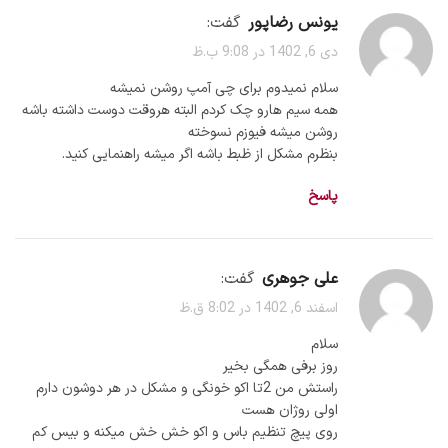
یونس رضاپور
گفت:
دی 6, 1402 در 9:08 ب.ظ
سلام نمیدوم برای چی آمپ روشن نمیشه
همه سیم هارو چک کردم البته هروقت دوست داشته باشه
روشن میشه فیوزم نسوخته
بنظرم مشکل از ظبط باشه اگر میشه راهنمایی کنید.
پاسخ
علی جوهری
گفت:
اسفند 6, 1402 در 8:02 ق.ظ
سلام
روز برفی همگی بخیر
راستش من 2تا اکو خونگی و مشکل در هر دوشون دارم
اولی روژان هست
روی پیچ تنظیم باس و اکو خش خش میکنه و بیس کم