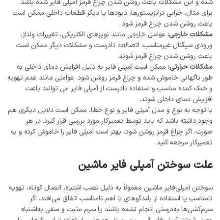
شده و این مشکلات باعث روشن شدن چراغ قرمز آمپلی فایر شده باشد.
برای مثال، خرابی ترانزیستورها، دیودها یا دیگر قطعات داخلی ممکن است
باعث روشن شدن چراغ قرمز شود.
مشکلات خارجی:
عوامل خارجی مانند نویزهای الکتریکی، تغییرات ولتاژ،
ورودی سیگنال غیرمناسب، اتصالات نادرست و مشکلات دیگر ممکن است
باعث روشن شدن چراغ قرمز شوند.
مشکلات حرارتی:
ممکن است آمپلی ‌فایر به دلیل افزایش دمای داخلی به
طور ناگهانی خاموش شده و چراغ قرمز روشن شود. عواملی مانند عدم تهویه
و خنک ‌کننده مناسب و استفاده نادرست از آمپلی ‌فایر می‌ توانند باعث
افزایش دمای داخلی شوند.
با توجه به نوع و مدل آمپلی ‌فایر و نوع خطا، ممکن است دلایل دیگری هم
وجود داشته باشد که باید توسط تعمیرکار مورد بررسی قرار گیرد. در هر
صورت، اگر چراغ قرمز روشن شود، بهتر است آمپلی ‌فایر را خاموش کرده و به
تعمیرکار مرجعه کنید.
علت سوختن
آمپلی
فایر
ماشین
سوختن آمپلی‌فایر ماشین معمولاً به دلیل نصب اشتباه، اتصال کوتاه، تهویه
نامناسب یا استفاده از بلندگوهای با اهم نامناسب اتفاق می‌افتد. اگر
سیم‌کشی‌ها به‌درستی انجام نشده باشند یا سیم مثبت و منفی به‌اشتباه