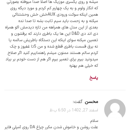
میشه و روی یکسری موزیک ها اصلا صدا میوفته بصورتی
که انگار ولوم و به یک چهارم کم کردم و مورد دیگه روی
همین اینکه سوکت ورودی AUXخش خش وحشتناکی
میکنه و به زحمت باید سیم ثابت بشه تا صدا نده
بعدی از این مدل های همراهه من تازه دیدمش اکو همراه
دی اند دی D&D این ها یک باطری دارند که برقشون و
تعمین میکنه سوای اینکه این دستگاه باطریش سالمه یا
نه برق قسمت باطری قطع شده و من 5تا غفیوز و چک
کردم سالم هستند ممنون میشم راهنماییم کنید اگر صلاح
میدونید ببرم برای تعمیر ببرم اگر هم از دست خودم بر بیاد
که خیلی هم بهتره
پاسخ
محسن
گفت:
اسفند 27, 1402 در 6:50 ب.ظ
سلام
علت روشن و خاموش شدن مکرر چراغ DA روی آمپلی فایر