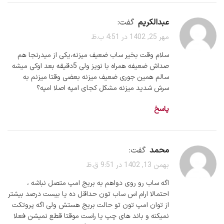
عبدالکریم
گفت:
مهر 25, 1402 در 4:51 ب.ظ
سلام وقت بخیر ساب ضعیف میزنه،یکی از میدرنجا هم
صداش ضعیفه همراه با نویز ولی 5دقیقه بعد اوکی میشه
سالم همین جوری ضعیف میزنه بعضی وقتا میزنم به
سرش شدید میزنه مشکل کجای امپه اصلا امپه؟
پاسخ
محمد
گفت:
بهمن 13, 1402 در 9:51 ق.ظ
اگه ساب رو روی دواهم به بریج امپ متصل نباشه ،
احتمالا ارام اس ساب تون حداقل ده یا بیست درصد بیشتر
از توان امپ تون تو حالت بریج هستش ولی اگه پروتکت
نمیکنه و باند های چپ یا راست موقتا قطع نمیشن فعلا