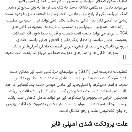
ضعیف شدن صدای آمپلی‌فایر ماشین یا کم شدن صدای آمپلی فایر
می‌تواند دلایل مختلفی داشته باشد که شناخت آن‌ها به رفع سریع‌تر مشکل
کمک می‌کند. یکی از رایج‌ترین دلایل، افت ولتاژ یا ضعف باتری خودرو است؛
زمانی که آمپلی‌فایر برق کافی دریافت نکند، نمی‌تواند توان خروجی مطلوب
را ارائه دهد. همچنین سیم‌کشی نامناسب یا فرسوده، به‌ویژه در کابل‌های
RCA یا برق، می‌تواند باعث افت کیفیت و قدرت صدا شود. اگر اتصالات
به‌درستی برقرار نباشند یا دچار زنگ‌زدگی و قطعی جزئی باشند، صدای
خروجی کاهش می‌یابد. از طرفی، خرابی قطعات داخلی آمپلی‌فایر مانند
ترانزیستورها، خازن‌ها یا مدارهای تقویت صدا نیز می‌تواند باعث افت قدرت
شود.
تنظیمات نادرست گین (Gain) یا فیلترهای فرکانسی آمپ نیز ممکن است
باعث شود که صدا ضعیف‌تر از حالت عادی شنیده شود. تطابق نداشتن
قدرت و اهم اسپیکرها با آمپلی‌فایر نیز عامل مهمی است؛ بلندگوهایی با اهم
بالا یا غیر استاندارد نسبت به خروجی آمپ، توان کامل را دریافت نمی‌کنند.
همچنین خرابی ساب‌ووفر یا بلندگوها نیز می‌تواند عامل کاهش صدا باشد.
بررسی مرحله‌به‌مرحله این موارد و تست هر بخش به‌صورت جداگانه بهترین
راه برای تشخیص علت و رفع مشکل است.
علت پروتکت شدن امپلی فایر