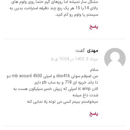
مشکل ساز نمیشه اما روزهای گرم حتما روی ولوم های
بالای 14یا 15 هر یک ربع چند دقیقه استراحت بدین به
سیستم یا ولوم رو کم کنید.
پاسخ
مهدی
گفت:
مرداد 9, 1403 در 10:04 ق.ظ
سلام
من ضبطم سونی dsx416 و امپلی mb accurd 4500 دو
تا باند خربزه ای 718 و یه ساب pb دارم
الان ic amp امپلی که زیرش خمیر سیلیکون هست به
شدت داغ میشه
میخواستم ببینم کسی می تونه راه نمایی کنه
پاسخ