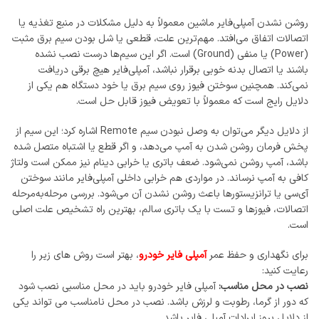
روشن نشدن آمپلی‌فایر ماشین معمولاً به دلیل مشکلات در منبع تغذیه یا
اتصالات اتفاق می‌افتد. مهم‌ترین علت، قطعی یا شل بودن سیم برق مثبت
(Power) یا منفی (Ground) است. اگر این سیم‌ها درست نصب نشده
باشند یا اتصال بدنه خوبی برقرار نباشد، آمپلی‌فایر هیچ برقی دریافت
نمی‌کند. همچنین سوختن فیوز روی سیم برق یا خود دستگاه هم یکی از
دلایل رایج است که معمولاً با تعویض فیوز قابل حل است.
از دلایل دیگر می‌توان به وصل نبودن سیم Remote اشاره کرد؛ این سیم از
پخش فرمان روشن شدن به آمپ می‌دهد، و اگر قطع یا اشتباه متصل شده
باشد، آمپ روشن نمی‌شود. ضعف باتری یا خرابی دینام نیز ممکن است ولتاژ
کافی به آمپ نرساند. در مواردی هم خرابی داخلی آمپلی‌فایر مانند سوختن
آی‌سی یا ترانزیستورها باعث روشن نشدن آن می‌شود. بررسی مرحله‌به‌مرحله
اتصالات، فیوزها و تست با یک باتری سالم، بهترین راه تشخیص علت اصلی
است.
برای نگهداری و حفظ عمر
آمپلی ‌فایر خودرو
، بهتر است روش ‌های زیر را
رعایت کنید:
نصب در محل مناسب:
آمپلی ‌فایر خودرو باید در محل مناسبی نصب شود
که دور از گرما، رطوبت و لرزش باشد. نصب در محل نامناسب می تواند یکی
از دلایل بروز ایرادات آمپلی فایر باشد.