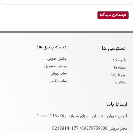
دسته بندی ها
دسترسی ها
پخش صوتی
فروشگاه
پخش تصویری
درباره ما
ساب ووفر
ارتباط باما
ساب باکس
مقالات
ارتباط باما
آدرس: تهران ، خیابان میرزای شیرازی پلاک 115 واحد 1
دفتر فروش:09379759000/
7
0218814117