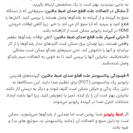
به جایی نرسیدید بهتر است با یک متخصص ارتباط بگیرید.
2.مشکل در اتصالات علت قطع صدای ضبط ماشین:
سیم‌هایی که از دستگاه
منبع به گیرنده و از گیرنده به بلندگوها وصل هستند را بررسی کنید. کابل‌ها را
قطع کنید و ببینید که آیا منبع کار می کند یا خیر. زیرا گاهی اوقات خروجی
HDMI در گیرنده پایونیر ممکن است از کارافتاده باشد.
3.خرابی اسپیکر علت قطع صدای ضبط ماشین:
گاهی اوقات بلندگوها مقصر
واقعی هستند. زیرا نوسان برق ممکن است کلیدهای مدار بلندگوها را از کار
بیاندازد و آنها را خاموش کند. حتی سیم‌های بلندگو ممکن است مشکلی
داشته‌باشند، بنابراین آنها را بررسی کنید تا به خوبی به اتصالات سیم بلندگو
وصل شده‌باشند.
4.فرسودگی پتانسیومتر علت قطع صدای ضبط ماشین:
گیرنده‌های قدیمی
پایونیر یک پتانسیومتر (POT) برای تنظیم صدا دارند. این دستگاه‌ها به
دلیل زنگ زدگی و خراش ممکن است کثیف شوند و دیگر به درستی کار نکنند.
بنابراین بهتر است آن را باز کرده، تمیز یا تعویض کنید. زیرا آنها باعث ایجاد
مشکلات کنترل صدا در گیرنده پایونیر می‌شوند.
اگر
ضبط پایونیر
شما روشن است اما صدایی از بلندگوها نمی‌شنوید، ممکن
است به دلیل منبع و اتصالات آن (مانند پتانسیومتر بد، سوئیچ های بد) و
غیره باشد.