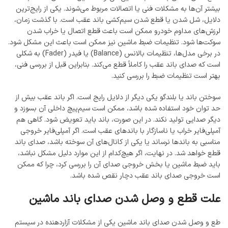
بیشتر آن‌ها به مشکلات فنی یا اتصالات مربوط می‌شوند. یکی از رایج‌ترین
دلایل، شل شدن یا قطع شدن سیم‌کشی باند عقب است. با گذشت زمان،
لرزش‌های مداوم خودرو ممکن است باعث قطع اتصال یا خراب شدن
سوکت‌ها شود. تنظیمات ضبط ماشین نیز ممکن است باعث این مشکل شود.
در برخی مدل‌ها، تنظیمات بالانس (Balance) یا فیدر (Fader) به شکلی
است که صدای باند عقب را کاملاً قطع می‌کند. بنابراین قبل از بررسی فنی،
بهتر است تنظیمات ضبط را بررسی کنید.
سوختن باند یا بلندگو یکی دیگر از دلایل رایج است. اگر باند عقب بیش از
حد توان خود استفاده شده باشد، ممکن است سیم‌پیچ داخلی آن بسوزد و
دیگر صدایی تولید نکند. در این صورت، باند باید تعویض شود. گاهی هم
آمپلی‌فایر خراب یا ناسازگار با باندهای عقب است. اگر آمپلی‌فایر خروجی
مناسبی به باندها نرساند یا یکی از کانال‌های آن سوخته باشد، صدای باند
قطع خواهد شد. در نهایت، اگر هیچ‌کدام از این موارد دلیل مشکل نباشد،
باید ضبط ماشین یا بخش خروجی صدای آن را بررسی کرد، چرا که ممکن
است خروجی صدای باند عقب دچار نقص شده باشد.
علت قطع و وصل شدن صدای باند ماشین
طع و وصل شدن صدای باند ماشین یکی از مشکلات آزاردهنده در سیستم