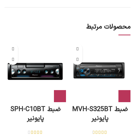
محصولات مرتبط
ضبط MVH-S325BT
ضبط SPH-C10BT
پایونیر
پایونیر