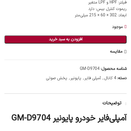
فیلتر: HPF و LPF متغیر
ریموت کنترل بیس: دارد
ابعاد: 302 × 60 × 215 میلی‌متر
موجود
افزودن به سبد خرید
مقایسه
شناسه محصول:
GM-D9704
دسته:
4 کانال
,
آمپلی فایر
,
پایونیر
,
پخش صوتی
توضیحات
آمپلی‌فایر خودرو پایونیر GM-D9704