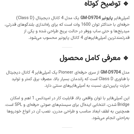
🔹 توضیح کوتاه
آمپلی‌فایر
پایونیر GM-D9704
یک مدل 4 کانال دیجیتال (Class D)
حرفه‌ای با حداکثر توان 1600 وات است که برای راه‌اندازی بلندگوهای قدرتی،
میدرنج‌ها و حتی ساب ووفر در حالت بریج طراحی شده و یکی از
قدرتمندترین آمپلی‌فایرهای 4 کانال پایونیر محسوب می‌شود.
🔹 معرفی کامل محصول
مدل
GM-D9704
از سری حرفه‌ای Pioneer یک آمپلی‌فایر 4 کانال دیجیتال
با فناوری Class D است که راندمان بسیار بالا، مصرف برق کمتر و تولید
حرارت پایین‌تری نسبت به آمپلی‌فایرهای سنتی دارد.
این آمپلی‌فایر با توان واقعی بالا، قابلیت کار در امپدانس 1 اهم و امکان
Bridge شدن، انتخابی ایده‌آل برای سیستم‌های صوتی حرفه‌ای و SPL است.
همچنین به لطف ابعاد مناسب و طراحی مدرن، نصب آن در انواع خودروها
به‌راحتی انجام می‌شود.