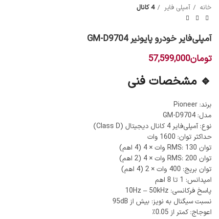
خانه
آمپلی فایر
4 کانال
آمپلی‌فایر خودرو پایونیر GM-D9704
تومان
57,599,000
🔹 مشخصات فنی
برند: Pioneer
مدل: GM-D9704
نوع: آمپلی‌فایر 4 کانال دیجیتال (Class D)
حداکثر توان: 1600 وات
توان RMS: 130 وات × 4 (4 اهم)
توان RMS: 200 وات × 4 (2 اهم)
توان بریج: 400 وات × 2 (4 اهم)
امپدانس: 1 تا 8 اهم
پاسخ فرکانسی: 10Hz – 50kHz
نسبت سیگنال به نویز: بیش از 95dB
اعوجاج: کمتر از 0.05٪