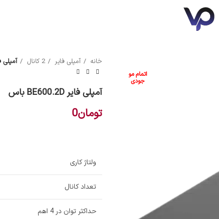
خانه
آمپلی فایر
2 کانال
آمپلی فایر 0.2D
سونی
مکسیس
اتمام مو
جودی
آمپلی فایر BE600.2D باس
تومان
0
ولتاژ کاری
تعداد کانال
حداکثر توان در 4 اهم