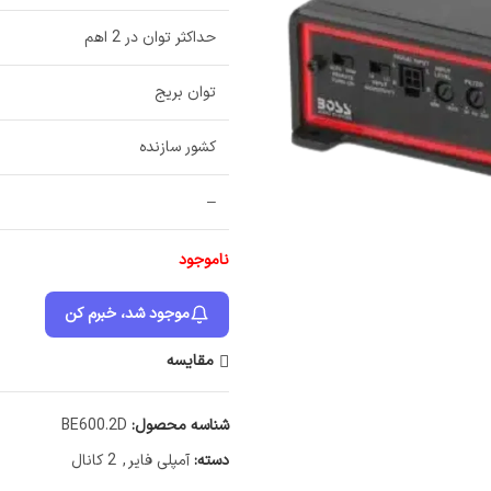
حداکثر توان در 2 اهم
توان بریج
کشور سازنده
–
ناموجود
موجود شد، خبرم کن
مقایسه
شناسه محصول:
BE600.2D
دسته:
آمپلی فایر
,
2 کانال