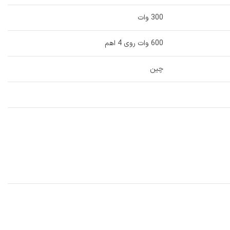
300 وات
600 وات روی 4 اهم
چین