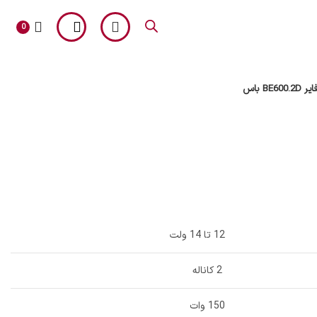
0
BE60 باس
آلپاین
12 تا 14 ولت
2 کاناله
150 وات