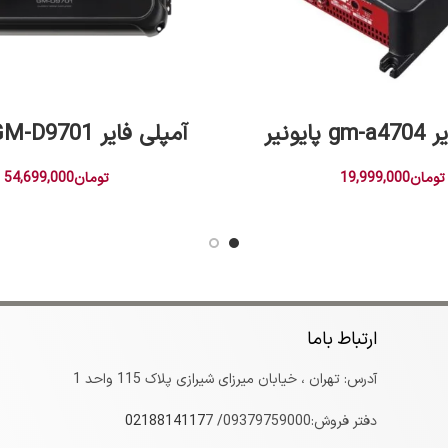
افزودن به سبد خرید
افزودن به سبد خرید
ایونیر
آمپلی فایر GM-D9701 پایونیر
تومان
19,999,000
تومان
54,699,000
ارتباط باما
آدرس: تهران ، خیابان میرزای شیرازی پلاک 115 واحد 1
دفتر فروش:09379759000/
7
0218814117