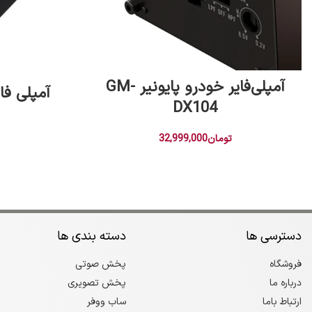
افزودن به سبد خرید
آمپلی‌فایر خودرو پایونیر GM-
آمپلی فایر gm-a4704 پ
DX104
تومان
32,999,000
دسترسی ها
دسته بندی ها
فروشگاه
پخش صوتی
درباره ما
پخش تصویری
ارتباط باما
ساب ووفر