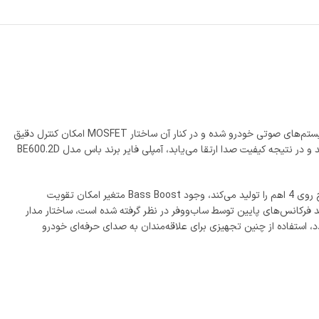
، با طراحی مدرن آمپلی‌فایرهای کلاس D با راندمان بالا باعث کاهش اتلاف انرژی و افزایش کارایی در سیستم‌های صوتی خودرو شده و در کنار آن ساختار MOSFET امکان کنترل دقیق
جریان و ولتاژ خروجی را فراهم می‌آورد، همچنین قابلیت Bridgeable در این دستگاه توان خروجی بیشتری را برای اتصال به ساب‌ووفر یا اسپیکرها ایجاد می‌نماید و در نتیجه کیفیت صدا ارتقا می‌یابد، آمپلی فایر برند باس مدل BE600.2D
با ولتاژ کاری بین 12 تا 14 ولت عملکرد پایداری ارائه داده و توان خروجی 300 وات در 2 اهم استریو، 150 وات در 4 اهم و 600 وات در حالت بریج روی 4 اهم را تولید می‌کند، وجود Bass Boost متغیر امکان تقویت
لیقه شنونده فراهم کرده و در کنار آن کراس‌اوور متغیر High-Pass برای اسپیکرهای رنج بالا و کراس‌اوور Low-Pass برای بازتولید فرکانس‌های پایین توسط ساب‌ووفر در نظر گرفته شده است، ساختار مدار
، استفاده از چنین تجهیزی برای علاقه‌مندان به صدای حرفه‌ای خودرو