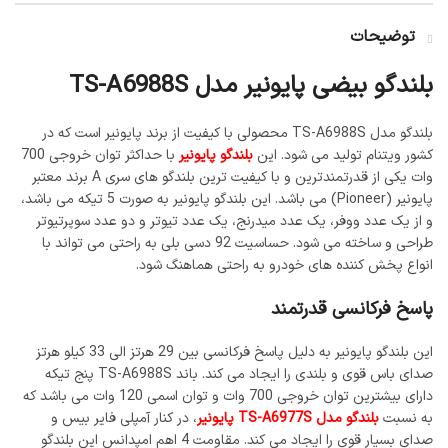
توضیحات
بلندگو بیضی پایونیر مدل TS-A6988S
بلندگو مدل TS-A6988S محصولی با کیفیت از برند پایونیر است که در
کشور ویتنام تولید می شود. این
بلندگو پایونیر
با حداکثر توان خروجی 700
وات یکی از قدرتمندترین و با کیفیت ترین بلندگو های سری A برند معتبر
پایونیر (Pioneer) می باشد. این بلندگو پایونیر به صورت 5 تیکه می باشد،
و از یک عدد ووفر، یک عدد میدرنج، یک عدد تیوتر و دو عدد سوپرتیوتر
طراحی و ساخته می شود. حساسیت 92 دسی بلی به راحتی می تواند با
انواع پخش کننده های خودرو به راحتی هماهنگ شود.
پاسخ فرکانسی قدرتمند
این بلندگو پایونیر به دلیل پاسخ فرکانسی بین 29 هرتز الی 33 کیلو هرتز
صدای باس قوی و بلندی را ایجاد می کند. باند TS-A6988S پنج تیکه
دارای بیشترین توان خروجی 700 وات و توان اسمی 120 وات می باشد که
به نسبت
بلندگو مدل TS-A6977S پایونیر
، در کنار آمپلی فایر بیس و
صدای بسیار قوی را ایجاد می کند. مقاومت 4 اهم امپدانس این بلندگو