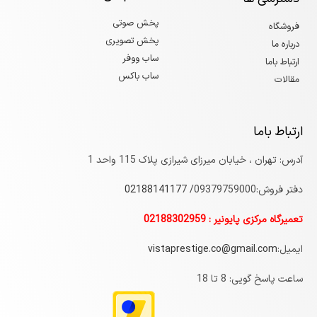
پخش صوتی
فروشگاه
پخش تصویری
درباره ما
ساب ووفر
ارتباط باما
ساب باکس
مقالات
ارتباط باما
آدرس: تهران ، خیابان میرزای شیرازی پلاک 115 واحد 1
دفتر فروش:09379759000/
7
0218814117
تعمیرگاه مرکزی پایونیر : 02188302959
ایمیل:
vistaprestige.co@gmail.com
ساعت پاسخ گویی: 8 تا 18