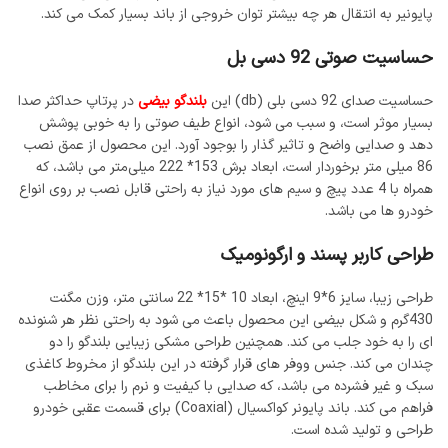
پایونیر به انتقال هر چه بیشتر توان خروجی از باند بسیار کمک می کند.
حساسیت صوتی 92 دسی بل
حساسیت صدای 92 دسی بلی (db) این
بلندگو بیضی
در پرتاپ حداکثر صدا
بسیار موثر است، و سبب می شود، انواع طیف صوتی را به خوبی پوشش
دهد و صدایی واضح و تاثیر گذار را بوجود آورد. این محصول از عمق نصب
86 میلی متر برخوردار است، ابعاد برش 153* 222 میلی‌متر می باشد، که
همراه با 4 عدد پیچ و سیم های مورد نیاز به راحتی قابل نصب بر روی انواع
خودرو ها می باشد.
طراحی کاربر پسند و ارگونومیک
طراحی زیبا، سایز 6*9 اینچ، ابعاد 10 *15* 22 سانتی متر، وزن مگنت
430گرم و شکل بیضی این محصول باعث می شود به راحتی نظر هر شنونده
ای را به خود جلب می کند. همچنین طراحی مشکی زیبایی بلندگو را دو
چندان می کند. جنس ووفر های قرار گرفته در این بلندگو از مخروط کاغذی
سبک و غیر فشرده می باشد، که صدایی با کیفیت و نرم را برای مخاطب
فراهم می کند. باند پایونر کواکسیال (Coaxial) برای قسمت عقبی خودرو
طراحی و تولید شده است.