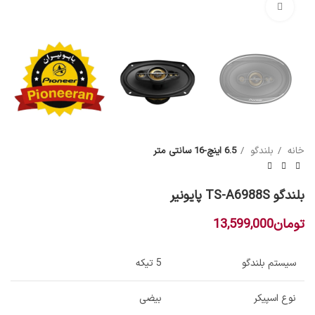
بزرگنمایی تصویر
خانه
بلندگو
6.5 اینچ-16 سانتی متر
بلندگو TS-A6988S پایونیر
تومان
13,599,000
سیستم بلندگو
5 تیکه
نوع اسپیکر
بیضی