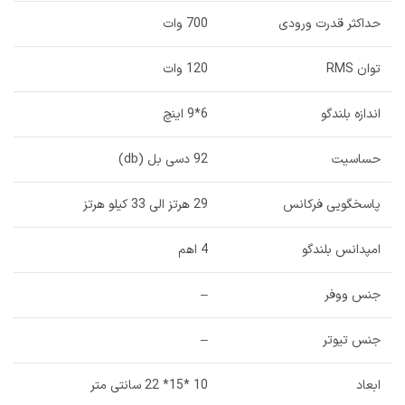
حداکثر قدرت ورودی
700 وات
توان RMS
120 وات
اندازه بلندگو
6*9 اینچ
حساسیت
92 دسی بل (db)
پاسخگویی فرکانس
29 هرتز الی 33 کیلو هرتز
امپدانس بلندگو
4 اهم
جنس ووفر
–
جنس تیوتر
–
ابعاد
10 *15* 22 سانتی متر