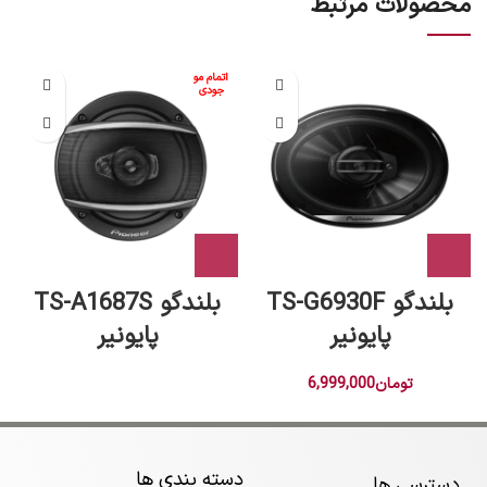
محصولات مرتبط
اتمام مو
جودی
بلندگو TS-G6930F
بلندگو TS-A1687S
پایونیر
پایونیر
تومان
6,999,000
دسته بندی ها
دسترسی ها