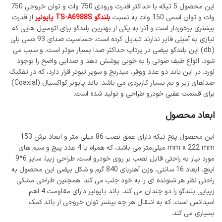
این محصول 5 تیکه با حداکثر قدرت ورودی 750 وات و توان خروجی 750
وات و توان اسمی 150 وات به نسبت
بلندگو TS-A6988S پایونیر
از قدرت
بیشتری برخوردار است و آنرا به یکی از بهترین بلندگو برای اتومبیل هایی که
نیازی به آمپلی فایر ندارند تبدیل کرده است. حساسیت صدای 93 دسی بلی
(db) این بلندگو بیضی در پرتاپ حداکثر صدا بسیار موثر است، و سبب می
شود، انواع طیف صوتی را به خوبی پوشش دهد و صدایی واضح را بوجود
آورد. در این باند دو عدد ووفر، میدرنج و سوپر تیوتر قرار دارد، که در تفکیک
صداهای زیر و بم بسیار کاربردی می باشد. باند پایونر کواکسیال (Coaxial)
برای قسمت عقبی خودرو طراحی و تولید شده است.
ابعاد محصول
این محصول پنج تیکه دارای عمق نصب 86 میلی متر و ابعاد برش 153
mm x 222 mm میلی‌متر می باشد، که همراه با 4 عدد پیچ و سیم های
مورد نیاز به راحتی قابل نصب بر روی خودرو است. طراحی زیبا، سایز 6*9
اینچ، ابعاد 16 سانتی، وزن آهنربای 840 گرم و شکل بیضی این محصول به
راحتی نظر هر شنونده ای را به خود جلب می کند. همچنین طراحی مشکی
زیبایی بلندگو را دو چندان می کند. باند پایونیر دارای مقاومت 4 اهم
امپدانس است، که به انتقال هر چه بیشتر توان خروجی از باند کمک
بسیاری می کند.