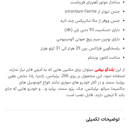
ساختار موتور آهنربای فریتاست
جنس تیوتر از strontium Ferrite
جنس ووفر از مکا ماتریکس چند لایه
دارای حساسیت 93 دسی بلی (db)
دارای بوبین سیم پیچ صوتی آلومینیومی
پاسخگویی فرکانس بین 29 هرتز الی 31 کیلو هرتز
ساخت کشور: ویتنام
از این
بلندگو بیضی
میتوان برای ماشین هایی که به آمپلی فایر نیاز ندارند
استفاده نمود. این محصول بر روی 206، برلیانس، زانتیا، رانا، بخش عقبی
پرشیا، سمند و در اکثر خودرو های سواری مانند انواع اتوموبیل های
ماکسیما، سراتو، برلیانس، جک، پژو، سمند، پراید و… و خودرو هایی که جای
باند 6 اینچی دارند، قابل نصب است
توضیحات تکمیلی