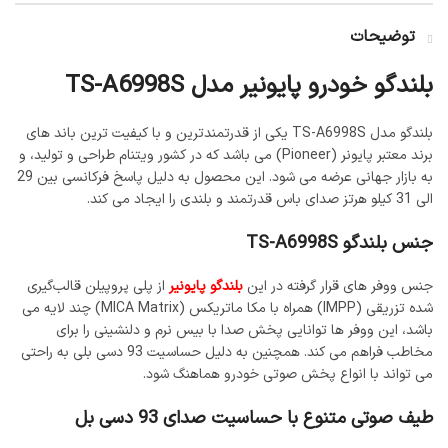
توضیحات
بلندگو خودرو پایونیر مدل TS-A6998S
بلندگو مدل TS-A6998S یکی از قدرتمندترین و با کیفیت ترین باند های
برند معتبر پایونر (Pioneer) می باشد که در کشور ویتنام طراحی و تولید، و
به بازار جهانی عرضه می شود. این محصول به دلیل پاسخ فرکانسی بین 29
الی 31 کیلو هرتز صدای باس قدرتمند و بلندی را ایجاد می کند.
جنس بلندگو TS-A6998S
جنس ووفر های قرار گرفته در این
بلندگو پایونیر
از پلی پروپیلن قالب‌گیری
شده تزریقی (IMPP) همراه با مکا ماتریکس (MICA Matrix) چند لایه می
باشد، این ووفر ها توانایی پخش صدا با بیس نرم و دلنشینی را برای
مخاطب فراهم می کند. همچنین به دلیل حساسیت 93 دسی بلی به راحتی
می تواند با انواع پخش صوتی خودرو هماهنگ شود.
طیف صوتی متنوع با حساسیت صدای 93 دسی بل