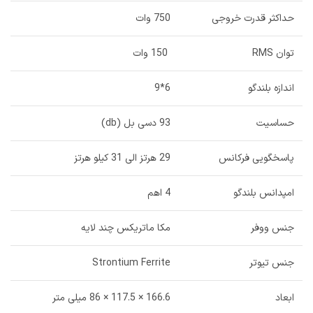
حداکثر قدرت خروجی
750 وات
توان RMS
150 وات
اندازه بلندگو
6*9
حساسیت
93 دسی بل (db)
پاسخگویی فرکانس
29 هرتز الی 31 کیلو هرتز
امپدانس بلندگو
4 اهم
جنس ووفر
مکا ماتریکس چند لایه
جنس تیوتر
Strontium Ferrite
ابعاد
166.6 × 117.5 × 86 میلی متر