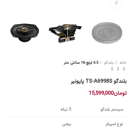
بزرگنمایی تصویر
خانه
بلندگو
6.5 اینچ-16 سانتی متر
بلندگو TS-A6998S پایونیر
تومان
15,599,000
سیستم بلندگو
5 تیکه
نوع اسپیکر
بیضی