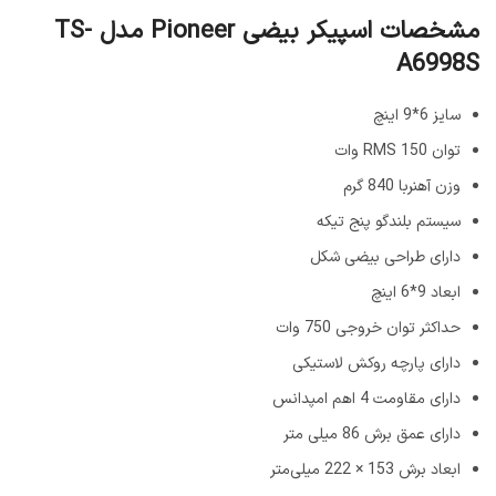
مشخصات اسپیکر بیضی Pioneer مدل TS-
A6998S
سایز 6*9 اینچ
توان RMS 150 وات
وزن آهنربا 840 گرم
سیستم بلندگو پنج تیکه
دارای طراحی بیضی شکل
ابعاد 9*6 اینچ
حداکثر توان خروجی 750 وات
دارای پارچه روکش لاستیکی
دارای مقاومت 4 اهم امپدانس
دارای عمق برش 86 میلی متر
ابعاد برش 153 × 222 میلی‌متر