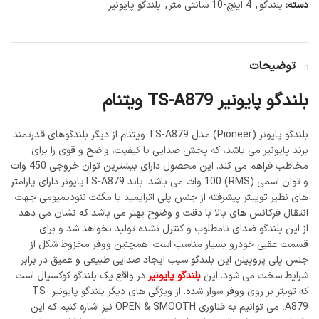
دسته:
بلندگو
,
4 اینچ-10 سانتی متر
,
بلندگو پایونیر
توضیحات
بلندگو پایونیر TS-A879 ویتنام
بلندگو پایونر (Pioneer) مدل TS-A879 ویتنام از دیگر بلندگوهای قدرتمند
برند پایونیر می باشد، که پخش صدایی با کیفیت، واضح و قوی را برای
مخاطب فراهم می کند. این محصول دارای بیشترین توان خروجی 450 وات
و توان اسمی (RMS) 100 وات می باشد. باند TS-A879پایونر دارای پارامتر
های نظیر توییتر پیشرفته از جنس پلی اترایمید با مگنت نئودیمیومی جهت
انتقال فرکانس های بالا با دقت و وضوح بهتر می باشد که نشان می دهد
از این بلندگو ضدای نامطلوب و کنترل نشده تولید نخواهد شد و برای
قسمت عقبی خودرو بسیار مناسب است. همچنین ووفر مخزوط شکل از
جنس پلی پروپیلن این بلندگو سبب ایجاد صدایی طبیعی و عمیق در برابر
شرایط سخت می شود. این
بلندگو پایونیر
در واقع یک بلندگو کوکسیال است
که تویتر بر روی ووفر سوار شده. از ویژگی های دیگر بلندگو پایونیر TS-
A879، می توانیم به فناوری OPEN & SMOOTH نیز اشاره کنیم که این