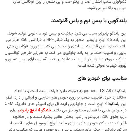
تکنولوژی سبب انتقال صدای یکنواخت و بی نقص را بین فرکانس های
میانی و بالا نیز می شود.
بلندگویی با بیس نرم و باس قدرتمند
این
بلندگو پایونیر
سبب می شود جزئیات و بیس نرم به خوبی تولید شوند.
این باند 3.5 اینچ پایونیر مجهز به یک فیلتر HPF با فرکانس 850 هرتز می
باشد صدای باس قدرتمند و بلندی را ایجاد می کند و از ورود فرکانس هتی
پایین و آسیب احتمالی به باند جلوگیری می کند. به عبارتی طراحی کواکسیال
و ترکیب ووفر و تیوتر در این باند، علاوه بر نصب آسان، دارای بیس عمیق و
بهبود کیفیت صوتی شده است.
مناسب برای خودرو های
بلندگو pioneer TS-A879 به صورت دایره طراحی شده است و با ابعاد
استاندارد خود، قابلیت نصب بر روی خودروهای خارجی و ایرانی را دارد. قطر
این
بلندگو
3.5 اینچ است و جایگزینی ایده آل برای اسپیکر های فابریک OEM
در خودرو هایی با فضای محدود نیز می باشد.
بلندگو 4 اینچ پایونیر
برای
درب جلوی 206، برلیانس، زانتیا، بخش عقبی پرشیا، سمند و در طاقچه
فابریک عقب اکثر خودرو های سواری مانند انواع اتوموبیل های ماکسیما،
سراتو، برلیانس، جک، پژو، سمند، پراید و… و خودرو هایی که مناسب باند