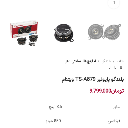
بزرگنمایی تصویر
خانه
بلندگو
4 اینچ-10 سانتی متر
بلندگو پایونیر TS-A879 ویتنام
تومان
9,799,000
سایز
3.5 اینچ
فرکانس
850 هرتز