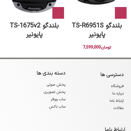
بلندگو TS-R6951S
بلندگو TS-1675v2
پایونیر
پایونیر
تومان
7,599,000
دسته بندی ها
دسترسی ها
پخش صوتی
فروشگاه
پخش تصویری
درباره ما
ساب ووفر
ارتباط باما
ساب باکس
مقالات
ارتباط باما