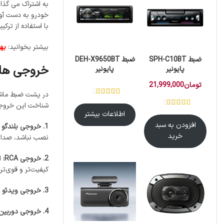
به اشتراک می ‌گذا
خودرو به دست آور
با استفاده از تر
بیشتر بخوانید:
به
ضبط SPH-C10BT
ضبط DEH-X9650BT
خروجی ها
پایونیر
پایونیر
تومان
21,999,000
در پشت ضبط ماشین
شناخت این خروجی‌
اطلاعات بیشتر
افزودن به سبد
1. خروجی بلندگو (Speaker Out):
خرید
نصب نباشد، صدا م
2. خروجی RCA:
کیفیت‌تر و قوی‌تر
3. خروجی ویدئو (Video Out):
4. خروجی دوربین عقب (Camera In/Out):