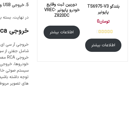
دوربین ثبت وقایع
5. خروجی USB و AUX:
بلندگو TS6975-V3
خودرو پایونیر VREC-
پایونیر
Z820DC
در نهایت، بسته ب
تومان
0
خروجی rca چیست؟
اطلاعات بیشتر
اطلاعات بیشتر
شامل جفتی از سوک
خروجی
سیستم صوتی خارج
های تصویر مربوطه