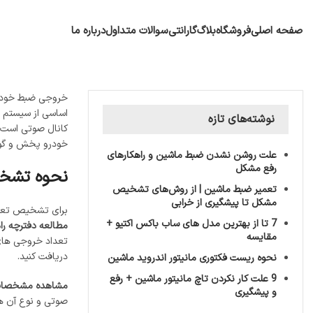
صفحه اصلی
فروشگاه
بلاگ
گارانتی
سوالات متداول
درباره ما
پایونیر
خروجی ضبط خودرو 
اساسی از سیستم ص
نوشته‌های تازه
کانال صوتی است ک
خودرو پخش و گوش 
علت روشن نشدن ضبط ماشین و راهکارهای
رفع مشکل
نحوه تشخ
تعمیر ضبط ماشین | از روش‌های تشخیص
مشکل تا پیشگیری از خرابی
برای تشخیص تع
7 تا از بهترین مدل های ساب باکس اکتیو +
مطالعه دفترچه راه
مقایسه
تعداد خروجی ‌های
دریافت کنید.
نحوه ریست فکتوری مانیتور اندروید ماشین
9 علت کار نکردن تاچ مانیتور ماشین + رفع
مشاهده مشخصات 
و پیشگیری
صوتی و نوع آن ها