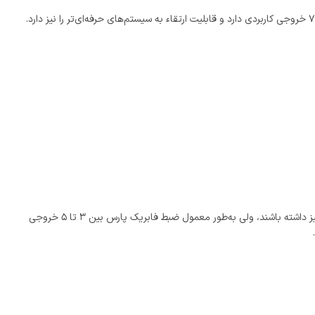
در نسخه‌های جدیدتر پارس که مانیتور دارند، ممکن می باشد خروجی دوربین دنده عقب و RCA نیز داشته باشند، ولی به‌طور معمول ضبط فابریک پارس بین ۳ تا ۵ خروجی