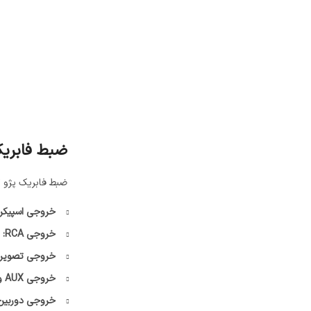
ضبط فابریک ۲۰۷ چند خروجی 
ضبط فابریک پژو ۲۰۷ معمولاً از نوع مولتی‌مدیا با صفحه‌نمایش لمسی می باشد (در مدل‌های جدید). این ضبط دارای خروجی‌های مختلفی است، از جمله:
خروجی اسپیکر (4 کانال
خروجی RCA:
ب
خروجی تصویر (
خروجی AUX و USB:
خروجی دوربین