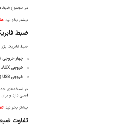
در مجموع ضبط فابریک ۲۰۷، بسته به مدل خودرو (اتومات یا دنده‌ای، جدید یا قدیمی) بین ۵ تا ۷ خروجی کاربردی دارد و قابل
بیشتر بخوانید:
علت
ضبط فابری
ضبط فابریک پژو پ
چهار خروجی اسپیکر (
خروجی AUX.
خروجی USB (در برخی مدل‌ها).
اصلی دارد و برای
بیشتر بخوانید:
تن
تفاوت ضبط