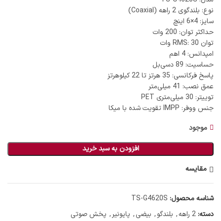
نوع: بلندگوی 2 راهه (Coaxial)
سایز: 4×6 اینچ
حداکثر توان: 200 وات
توان RMS: 30 وات
امپدانس: 4 اهم
حساسیت: 89 دسی‌بل
پاسخ فرکانسی: 35 هرتز تا 22 کیلوهرتز
عمق نصب: 41 میلی‌متر
توییتر: 30 میلی‌متری PET
جنس ووفر: IMPP تقویت شده با میکا
موجود
افزودن به سبد خرید
مقایسه
شناسه محصول:
TS-G4620S
دسته:
2 راهه
,
بلندگو
,
بیضی
,
پایونیر
,
پخش صوتی