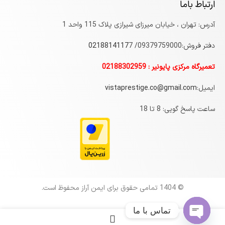
ارتباط باما
آدرس: تهران ، خیابان میرزای شیرازی پلاک 115 واحد 1
دفتر فروش:09379759000/
7
0218814117
تعمیرگاه مرکزی پایونیر : 02188302959
ایمیل:
vistaprestige.co@gmail.com
ساعت پاسخ گویی: 8 تا 18
© 1404 تمامی حقوق برای ایمن آراز محفوظ است.
تماس با ما