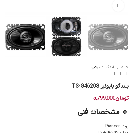
بزرگنمایی تصویر
خانه
بلندگو
بیضی
بلندگو پایونیر TS-G4620S
تومان
5,799,000
🔹 مشخصات فنی
برند: Pioneer
مدل: TS-G4620S