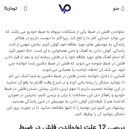
منو
تومان
0
نخواندن فلش در ضبط یکی از مشکلات مربوط به ضبط خودرو می باشد، که
می تواند حسابی کام ما را تلخ کند. زیرا اکثر ما دوست داریم در هنگام
رانندگی به موسیقی های مورد علاقه خود گوش کنیم. بخش مهمی از لذت
رانندگی، گوش دادن به آهنگ و حتی همخوانی با آن است. حالا تصور کنید
که تمام آهنگ های مورد علاقه خود را در فلش ریخته اید و بعد از قرار دادن
فلش در ضبط متوجه می شوید که فلش در ضبط ماشین شما خوانده نمی
شود. بی شک آن لحظه ناراحت یا عصبانی می شوید.
آشنایی با دلایل خوانده نشدن فلش در ضبط ماشین به شما کمک می کند
تا بتوانید مشکل را ریشه یابی کرده و در اسرع وقت اقدام به رفع آن نمایید.
در این نوشته تصمیم داریم تا مهم ترین دلایل پخش نشدن فلش در ضبط
خودرو و راهکار حل این مشکلات را بیان و بررسی کنیم. بنابراین در صورتی
که شما هم از طرفداران گوش دادن به موسیقی در حین رانندگی هستید،
پیشنهاد می کنیم این نوشته را تا انتها مطالعه نمایید تا در صورت بروز این
مشکل بتوانید آن را برطرف کنید.
بررسی 12 علت نخواندن فلش در ضبط