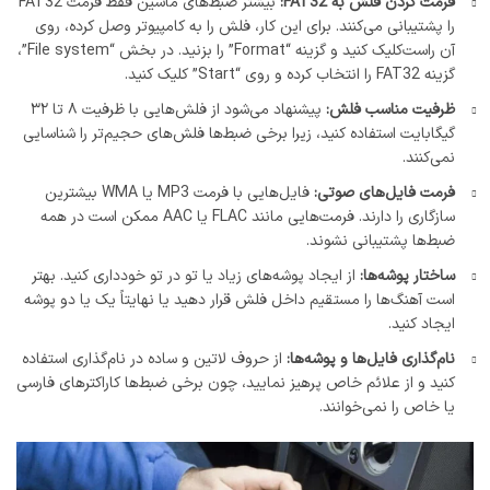
فرمت کردن فلش به FAT32:
بیشتر ضبط‌های ماشین فقط فرمت FAT32
را پشتیبانی می‌کنند. برای این کار، فلش را به کامپیوتر وصل کرده، روی
آن راست‌کلیک کنید و گزینه “Format” را بزنید. در بخش “File system”،
گزینه FAT32 را انتخاب کرده و روی “Start” کلیک کنید.
ظرفیت مناسب فلش:
پیشنهاد می‌شود از فلش‌هایی با ظرفیت ۸ تا ۳۲
گیگابایت استفاده کنید، زیرا برخی ضبط‌ها فلش‌های حجیم‌تر را شناسایی
نمی‌کنند.
فرمت فایل‌های صوتی:
فایل‌هایی با فرمت MP3 یا WMA بیشترین
سازگاری را دارند. فرمت‌هایی مانند FLAC یا AAC ممکن است در همه
ضبط‌ها پشتیبانی نشوند.
ساختار پوشه‌ها:
از ایجاد پوشه‌های زیاد یا تو در تو خودداری کنید. بهتر
است آهنگ‌ها را مستقیم داخل فلش قرار دهید یا نهایتاً یک یا دو پوشه
ایجاد کنید.
نام‌گذاری فایل‌ها و پوشه‌ها:
از حروف لاتین و ساده در نام‌گذاری استفاده
کنید و از علائم خاص پرهیز نمایید، چون برخی ضبط‌ها کاراکترهای فارسی
یا خاص را نمی‌خوانند.