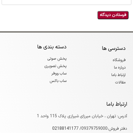
دسته بندی ها
دسترسی ها
پخش صوتی
فروشگاه
پخش تصویری
درباره ما
ساب ووفر
ارتباط باما
ساب باکس
مقالات
ارتباط باما
آدرس: تهران ، خیابان میرزای شیرازی پلاک 115 واحد 1
دفتر فروش:09379759000/
7
0218814117