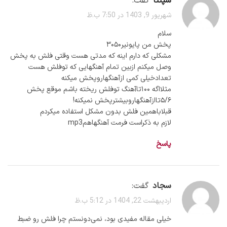
سپنتا
گفت:
شهریور 9, 1403 در 7:50 ب.ظ
سلام
پخش من پایونیر۳۰۵۰
مشکلی که دارم اینه که مدتی هست وقتی فلش به پخش
وصل میکنم ازبین تمام آهنگهایی که توفلش هست
تعدادخیلی کمی ازآهنگهاروپخش میکنه
مثلااگه ۱۰۰تاآهنگ توفلش ریخته باشم موقع پخش
۵/۶تاازآهنگهاروبیشترپخش نمیکنه!
قبلاباهمین فلش بدون مشکل استفاده میکردم
لازم به ذکراست فرمت آهنگهاهمmp3
پاسخ
سجاد
گفت:
اردیبهشت 22, 1404 در 5:12 ب.ظ
خیلی مقاله مفیدی بود، نمی‌دونستم چرا فلش رو ضبط